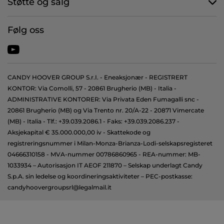
Støtte og salg
Følg oss
CANDY HOOVER GROUP S.r.I. - Eneaksjonær - REGISTRERT
KONTOR: Via Comolli, 57 - 20861 Brugherio (MB) - Italia -
ADMINISTRATIVE KONTORER: Via Privata Eden Fumagalli snc -
20861 Brugherio (MB) og Via Trento nr. 20/A-22 - 20871 Vimercate
(MB) - Italia - Tlf.: +39.039.2086.1 - Faks: +39.039.2086.237 -
Aksjekapital € 35.000.000,00 iv - Skattekode og
registreringsnummer i Milan-Monza-Brianza-Lodi-selskapsregisteret
04666310158 - MVA-nummer 00786860965 - REA-nummer: MB-
1033934 – Autorisasjon IT AEOF 211870 – Selskap underlagt Candy
S.p.A. sin ledelse og koordineringsaktiviteter – PEC-postkasse:
candyhoovergroupsrl@legalmail.it