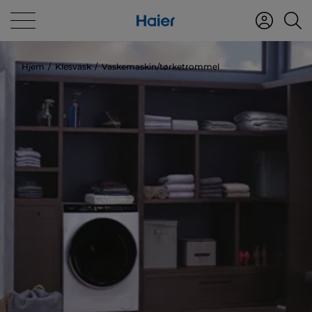
Hjem
Klesvask
Vaskemaskin/tørketrommel