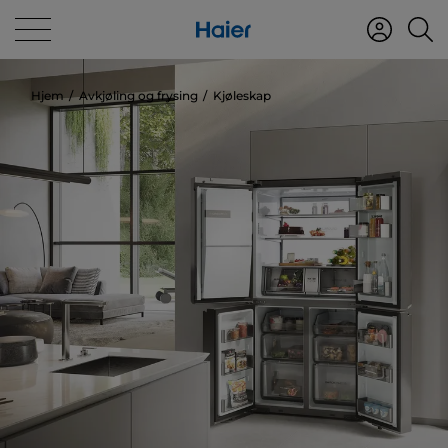
Hjem
Avkjøling og frysing
Kjøleskap