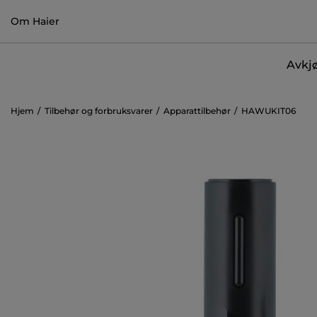
Om Haier
Avkjø
Hjem
Tilbehør og forbruksvarer
Apparattilbehør
HAWUKIT06