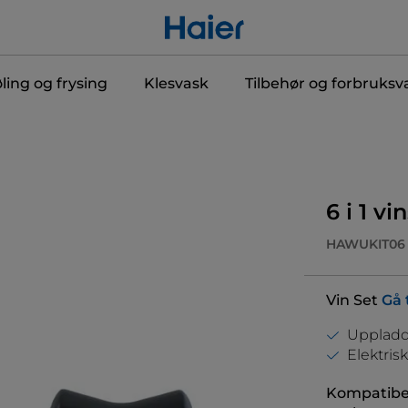
ling og frysing
Klesvask
Tilbehør og forbruksv
6 i 1 vi
HAWUKIT06
Vin Set
Gå 
Uppladd
Elektrisk
Kompatibel 