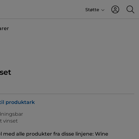
Støtte
arer
nset
til produktark
ningsbar
t vinset
med alle produkter fra disse linjene:
Wine