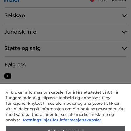
Selskap
Juridisk info
Støtte og salg
Følg oss
Vi bruker informasjonskapsler for å få nettstedet vårt til å
CANDY HOOVER GROUP S.r.I. - Eneaksjonær - REGISTRERT
fungere ordentlig, tilpasse innhold og annonser, tilby
KONTOR: Via Comolli, 57 - 20861 Brugherio (MB) - Italia -
funksjoner knyttet til sosiale medier og analysere trafikken
ADMINISTRATIVE KONTORER: Via Privata Eden Fumagalli snc -
vår. Vi deler også informasjon om din bruk av nettstedet vårt
20861 Brugherio (MB) og Via Trento nr. 20/A-22 - 20871 Vimercate
med våre partnere innenfor sosiale medier, reklame og
(MB) - Italia - Tlf.: +39.039.2086.1 - Faks: +39.039.2086.237 -
analyse.
Retningslinjer for informasjonskapsler
Aksjekapital € 35.000.000,00 iv - Skattekode og
registreringsnummer i Milan-Monza-Brianza-Lodi-selskapsregisteret