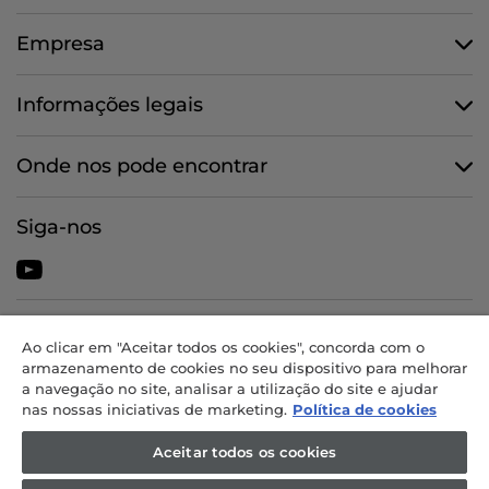
Empresa
Informações legais
Onde nos pode encontrar
Siga-nos
CANDY HOOVER GROUP S.r.I. - Unipessoal - SEDE JURÍDICA: Via
Ao clicar em "Aceitar todos os cookies", concorda com o
Comolli, 57 - 20861 Brugherio (MB) - Itália - SEDES
armazenamento de cookies no seu dispositivo para melhorar
ADMINISTRATIVAS: Via Privata Eden Fumagalli snc - 20861 Brugherio
a navegação no site, analisar a utilização do site e ajudar
(MB) e Via Trento n. 20/A-22 - 20871 Vimercate (MB) - Itália - Tel.:
nas nossas iniciativas de marketing.
Política de cookies
+39.039.2086.1 - Fax: +39.039.2086.237 - Capital social 35 000 000,00
EUR integralmente realizado - Cód. fiscal e n.º de inscrição na
Aceitar todos os cookies
Conservatória do Registo Comercial de Milão-Monza-Brianza-Lodi