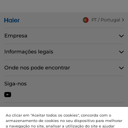
PT / Portugal
Empresa
Informações legais
Onde nos pode encontrar
Siga-nos
CANDY HOOVER GROUP S.r.I. - Unipessoal - SEDE JURÍDICA: Via
Ao clicar em "Aceitar todos os cookies", concorda com o
Comolli, 57 - 20861 Brugherio (MB) - Itália - SEDES
armazenamento de cookies no seu dispositivo para melhorar
ADMINISTRATIVAS: Via Privata Eden Fumagalli snc - 20861 Brugherio
a navegação no site, analisar a utilização do site e ajudar