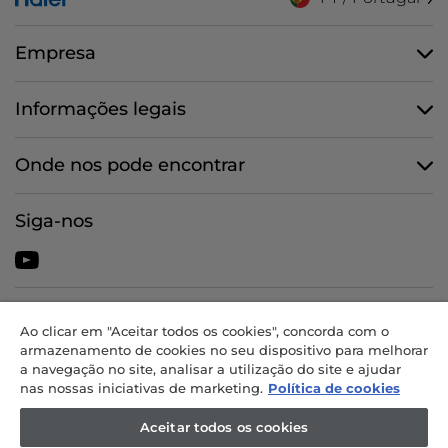
Empresa
Informações legais
Onde nos pode encontrar
Siga-nos
CANDY HOOVER GROUP S.r.I. - Unipessoal - SEDE JURÍDICA: Via
Ao clicar em "Aceitar todos os cookies", concorda com o
Comolli, 57 - 20861 Brugherio (MB) - Itália - SEDES
armazenamento de cookies no seu dispositivo para melhorar
ADMINISTRATIVAS: Via Privata Eden Fumagalli snc - 20861 Brugherio
a navegação no site, analisar a utilização do site e ajudar
(MB) e Via Trento n. 20/A-22 - 20871 Vimercate (MB) - Itália - Tel.:
nas nossas iniciativas de marketing.
Política de cookies
+39.039.2086.1 - Fax: +39.039.2086.237 - Capital social 35 000 000,00
EUR integralmente realizado - Cód. fiscal e n.º de inscrição na
Aceitar todos os cookies
Conservatória do Registo Comercial de Milão-Monza-Brianza-Lodi