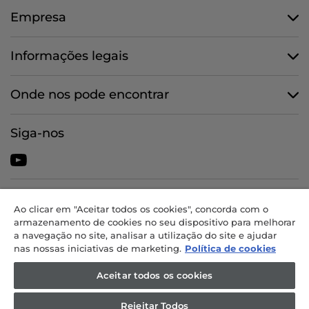
Empresa
Informações legais
Onde nos pode encontrar
Siga-nos
CANDY HOOVER GROUP S.r.I. - Unipessoal - SEDE JURÍDICA: Via
Ao clicar em "Aceitar todos os cookies", concorda com o
Comolli, 57 - 20861 Brugherio (MB) - Itália - SEDES
armazenamento de cookies no seu dispositivo para melhorar
ADMINISTRATIVAS: Via Privata Eden Fumagalli snc - 20861 Brugherio
a navegação no site, analisar a utilização do site e ajudar
(MB) e Via Trento n. 20/A-22 - 20871 Vimercate (MB) - Itália - Tel.:
nas nossas iniciativas de marketing.
Política de cookies
+39.039.2086.1 - Fax: +39.039.2086.237 - Capital social 35 000 000,00
EUR integralmente realizado - Cód. fiscal e n.º de inscrição na
Aceitar todos os cookies
Conservatória do Registo Comercial de Milão-Monza-Brianza-Lodi
04666310158 - NIF 00786860965 - N.º REA: MB-1033934 - Autorização
Rejeitar Todos