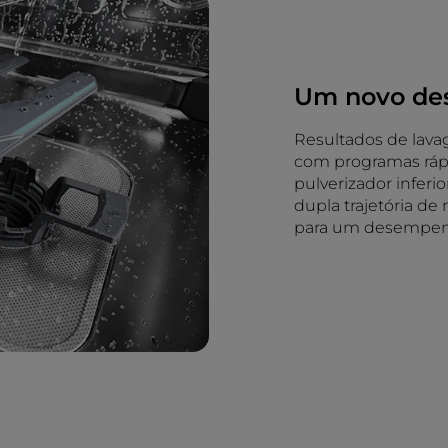
Um novo des
Resultados de lav
com programas rápi
pulverizador inferi
dupla trajetória d
para um desempenh