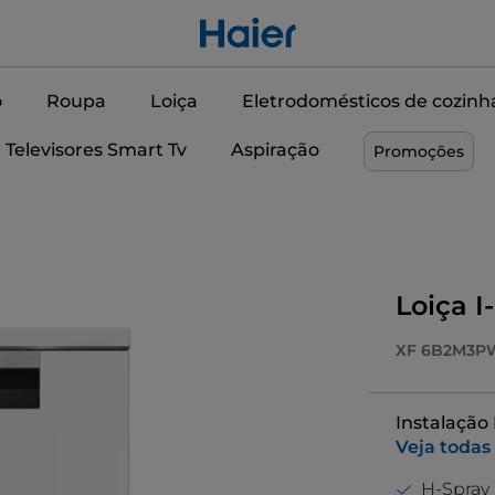
o
Roupa
Loiça
Eletrodomésticos de cozinh
Televisores Smart Tv
Aspiração
Promoções
Loiça I
XF 6B2M3P
Instalação L
Veja todas
H-Spray