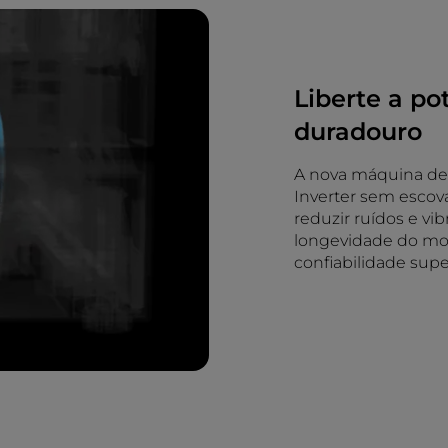
Liberte a po
duradouro
A nova máquina de 
Inverter sem escov
reduzir ruídos e vi
longevidade do mo
confiabilidade sup