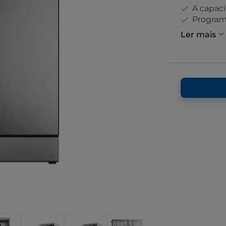
A capac
Program
Ler mais