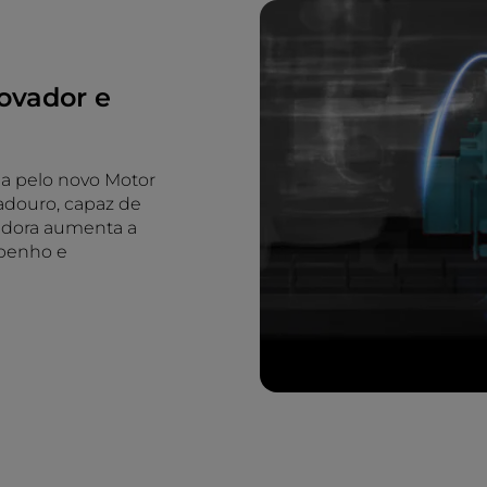
novador e
da pelo novo Motor
adouro, capaz de
vadora aumenta a
penho e