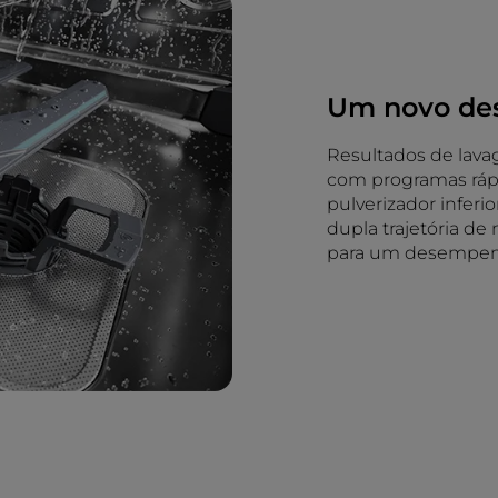
Um novo des
Resultados de lav
com programas rápi
pulverizador inferi
dupla trajetória d
para um desempenh