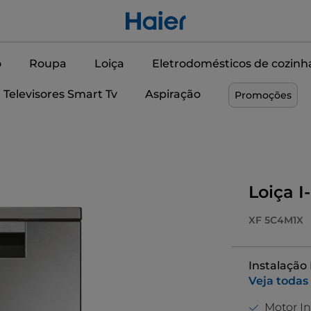
o
Roupa
Loiça
Eletrodomésticos de cozinh
Televisores Smart Tv
Aspiração
Promoções
Loiça I
XF 5C4M1X
Instalação L
Veja todas
Motor In