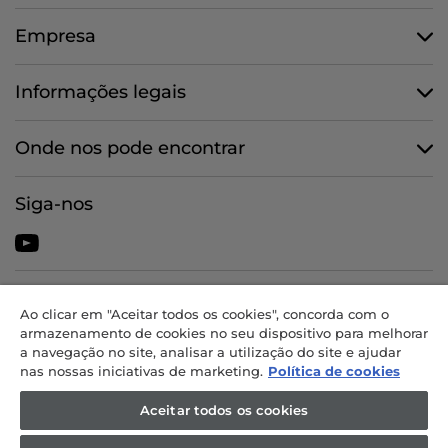
Empresa
Informações legais
Onde nos pode encontrar
Siga-nos
CANDY HOOVER GROUP S.r.I. - Unipessoal - SEDE JURÍDICA: Via
Ao clicar em "Aceitar todos os cookies", concorda com o
Comolli, 57 - 20861 Brugherio (MB) - Itália - SEDES
armazenamento de cookies no seu dispositivo para melhorar
ADMINISTRATIVAS: Via Privata Eden Fumagalli snc - 20861 Brugherio
a navegação no site, analisar a utilização do site e ajudar
(MB) e Via Trento n. 20/A-22 - 20871 Vimercate (MB) - Itália - Tel.:
nas nossas iniciativas de marketing.
Política de cookies
+39.039.2086.1 - Fax: +39.039.2086.237 - Capital social 35 000 000,00
EUR integralmente realizado - Cód. fiscal e n.º de inscrição na
Aceitar todos os cookies
Conservatória do Registo Comercial de Milão-Monza-Brianza-Lodi