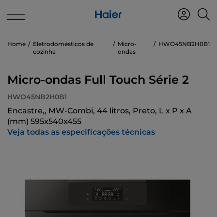
Home
Eletrodomésticos de
Micro-
HWO45NB2H0B1
cozinha
ondas
Micro-ondas Full Touch Série 2
HWO45NB2H0B1
Encastre,, MW-Combi, 44 litros, Preto, L x P x A
(mm) 595x540x455
Veja todas as especificações técnicas