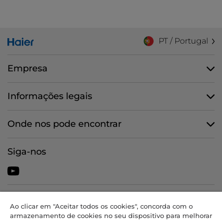
PT / Portugal
Empresa
Informações legais
Onde nos pode encontrar
Siga-nos
CANDY HOOVER GROUP S.r.I. - Unipessoal - SEDE JURÍDICA: Via
Ao clicar em "Aceitar todos os cookies", concorda com o
Comolli, 57 - 20861 Brugherio (MB) - Itália - SEDES
armazenamento de cookies no seu dispositivo para melhorar
ADMINISTRATIVAS: Via Privata Eden Fumagalli snc - 20861 Brugherio