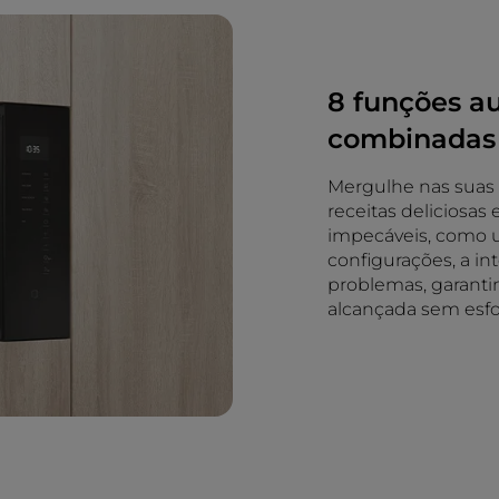
8 funções a
combinadas
Mergulhe nas suas c
receitas deliciosas
impecáveis, como u
configurações, a in
problemas, garanti
alcançada sem esfo