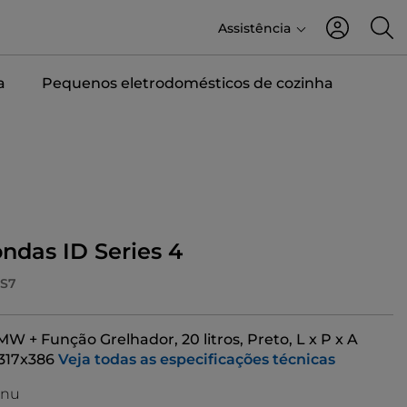
Assistência
a
Pequenos eletrodomésticos de cozinha
ndas ID Series 4
S7
MW + Função Grelhador, 20 litros, Preto, L x P x A
317x386
Veja todas as especificações técnicas
enu