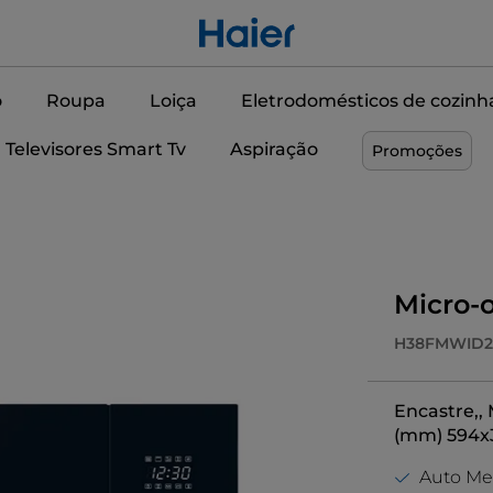
o
Roupa
Loiça
Eletrodomésticos de cozinh
Televisores Smart Tv
Aspiração
Promoções
Micro-o
H38FMWID2
Encastre,, 
(mm) 594x
Auto M