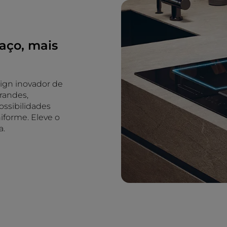
paço, mais
sign inovador de
randes,
ossibilidades
iforme. Eleve o
a.