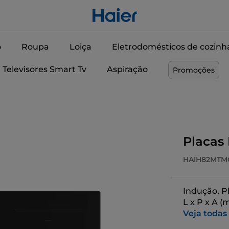
o
Roupa
Loiça
Eletrodomésticos de cozinh
Televisores Smart Tv
Aspiração
Promoções
Placas 
HAIH82MTM
Indução, Pl
L x P x A 
Veja todas