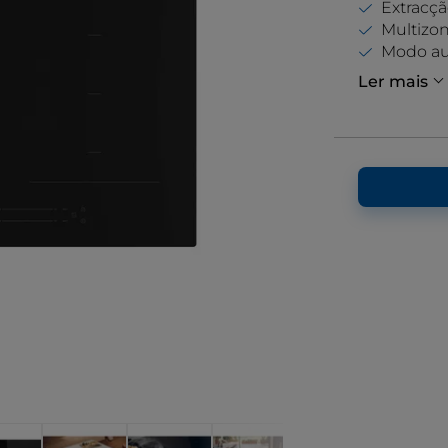
Extracção
Multizo
Modo au
Ler mais