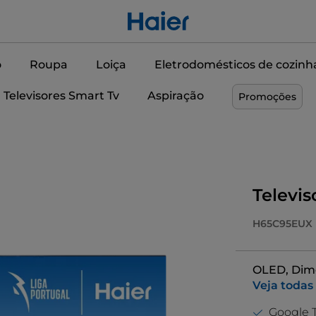
o
Roupa
Loiça
Eletrodomésticos de cozinh
Televisores Smart Tv
Aspiração
Promoções
Televis
H65C95EUX
OLED, Dime
Veja todas
Google T