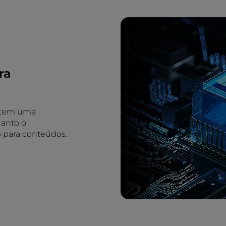
ra
ntem uma
uanto o
 para conteúdos.