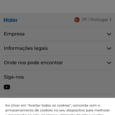
PT / Portugal
Empresa
Informações legais
Onde nos pode encontrar
Siga-nos
CANDY HOOVER GROUP S.r.I. - Unipessoal - SEDE JURÍDICA: Via
Ao clicar em "Aceitar todos os cookies", concorda com o
Comolli, 57 - 20861 Brugherio (MB) - Itália - SEDES
armazenamento de cookies no seu dispositivo para melhorar
ADMINISTRATIVAS: Via Privata Eden Fumagalli snc - 20861 Brugherio