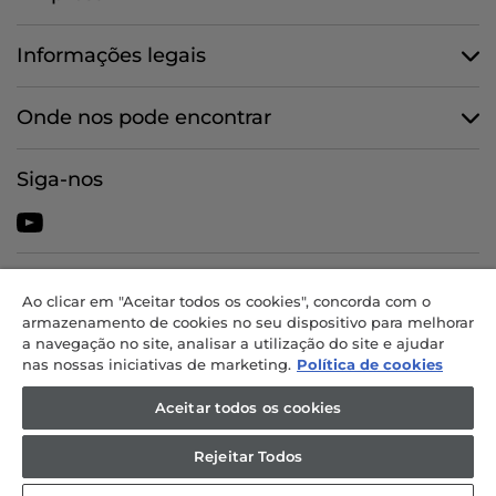
Informações legais
Onde nos pode encontrar
Siga-nos
CANDY HOOVER GROUP S.r.I. - Unipessoal - SEDE JURÍDICA: Via
Ao clicar em "Aceitar todos os cookies", concorda com o
Comolli, 57 - 20861 Brugherio (MB) - Itália - SEDES
armazenamento de cookies no seu dispositivo para melhorar
ADMINISTRATIVAS: Via Privata Eden Fumagalli snc - 20861 Brugherio
a navegação no site, analisar a utilização do site e ajudar
(MB) e Via Trento n. 20/A-22 - 20871 Vimercate (MB) - Itália - Tel.:
nas nossas iniciativas de marketing.
Política de cookies
+39.039.2086.1 - Fax: +39.039.2086.237 - Capital social 35 000 000,00
EUR integralmente realizado - Cód. fiscal e n.º de inscrição na
Aceitar todos os cookies
Conservatória do Registo Comercial de Milão-Monza-Brianza-Lodi
04666310158 - NIF 00786860965 - N.º REA: MB-1033934 - Autorização
Rejeitar Todos
IT AEOF 211870 - Empresa sujeita à gestão e coordenação da Candy