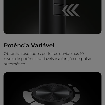
Potência Variável
Obtenha resultados perfeitos devido aos 10
níveis de potência variáveis ​​e à função de pulso
automático.