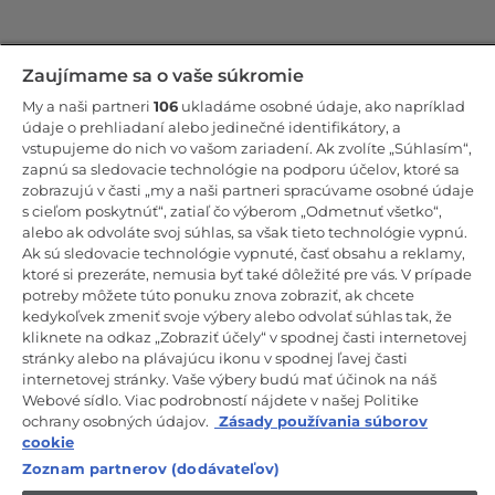
Zostaňte v kontakte!
Zaujímame sa o vaše súkromie
My a naši partneri
106
ukladáme osobné údaje, ako napríklad
Odoberajte náš newsletter
údaje o prehliadaní alebo jedinečné identifikátory, a
vstupujeme do nich vo vašom zariadení. Ak zvolíte „Súhlasím“,
zapnú sa sledovacie technológie na podporu účelov, ktoré sa
zobrazujú v časti „my a naši partneri spracúvame osobné údaje
s cieľom poskytnúť“, zatiaľ čo výberom „Odmetnuť všetko“,
alebo ak odvoláte svoj súhlas, sa však tieto technológie vypnú.
CANDY HOOVER GROUP S.r.I. – Jednoosobová spol. s r.o. –
PRÁVNE SÍDLO SPOLOČNOSTI: Via Comolli, 57 – 20861 Brugherio
Ak sú sledovacie technológie vypnuté, časť obsahu a reklamy,
(MB) – Taliansko – ADMINISTRATÍVNE SÍDLA: Via Privata Eden
ktoré si prezeráte, nemusia byť také dôležité pre vás. V prípade
Fumagalli snc – 20861 Brugherio (MB) a Via Trento č. 20/A-22 –
potreby môžete túto ponuku znova zobraziť, ak chcete
20871 Vimercate (MB) – Taliansko – Tel.: +39.039.2086.1 – Fax:
+39.039.2086.237 – Základné imanie 35 000 000,00 € plne splatené
kedykoľvek zmeniť svoje výbery alebo odvolať súhlas tak, že
– Daňové identifikačné číslo a číslo zápisu v obchodnom registri
kliknete na odkaz „Zobraziť účely“ v spodnej časti internetovej
Miláno-Monza-Brianza-Lodi 04666310158 – DIČ 00786860965 –
stránky alebo na plávajúcu ikonu v spodnej ľavej časti
Identifikačné číslo obchodnej jednotky: MB-1033934 – Oprávnenie IT
internetovej stránky. Vaše výbery budú mať účinok na náš
AEOF 211870 – Činnosť spoločnosti riadi a koordinuje spoločnosť
Candy S.p.A.
Webové sídlo. Viac podrobností nájdete v našej Politike
ochrany osobných údajov.
Zásady používania súborov
SK / Slovensko
cookie
Zoznam partnerov (dodávateľov)