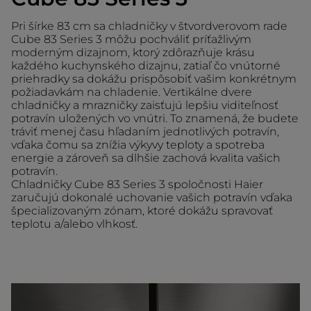
Pri šírke 83 cm sa chladničky v štvordverovom rade
Cube 83 Series 3 môžu pochváliť príťažlivým
moderným dizajnom, ktorý zdôrazňuje krásu
každého kuchynského dizajnu, zatiaľ čo vnútorné
priehradky sa dokážu prispôsobiť vašim konkrétnym
požiadavkám na chladenie. Vertikálne dvere
chladničky a mrazničky zaisťujú lepšiu viditeľnosť
potravín uložených vo vnútri. To znamená, že budete
tráviť menej času hľadaním jednotlivých potravín,
vďaka čomu sa znížia výkyvy teploty a spotreba
energie a zároveň sa dlhšie zachová kvalita vašich
potravín.
Chladničky Cube 83 Series 3 spoločnosti Haier
zaručujú dokonalé uchovanie vašich potravín vďaka
špecializovaným zónam, ktoré dokážu spravovať
teplotu a/alebo vlhkosť.