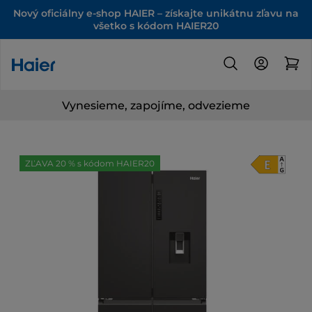
Nový oficiálny e-shop HAIER – získajte unikátnu zľavu na
všetko s kódom HAIER20
Vynesieme, zapojíme, odvezieme
ZĽAVA 20 % s kódom HAIER20