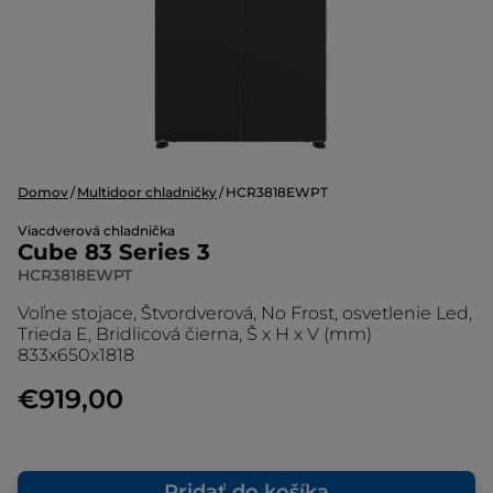
Domov
Multidoor chladničky
HCR3818EWPT
Viacdverová chladnička
Cube 83 Series 3
HCR3818EWPT
Voľne stojace, Štvordverová, No Frost, osvetlenie Led,
Trieda E, Bridlicová čierna, Š x H x V (mm)
833x650x1818
€919,00
Pridať do košíka