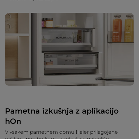
Pametna izkušnja z aplikacijo
hOn
V vsakem pametnem domu Haier prilagojene
rešitve uporabnikom zagotavljajo najboljšo