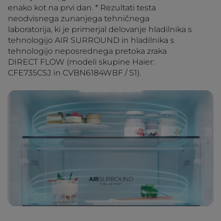
enako kot na prvi dan. * Rezultati testa
neodvisnega zunanjega tehničnega
laboratorija, ki je primerjal delovanje hladilnika s
tehnologijo AIR SURROUND in hladilnika s
tehnologijo neposrednega pretoka zraka
DIRECT FLOW (modeli skupine Haier:
CFE735CSJ in CVBN6184WBF / S1).