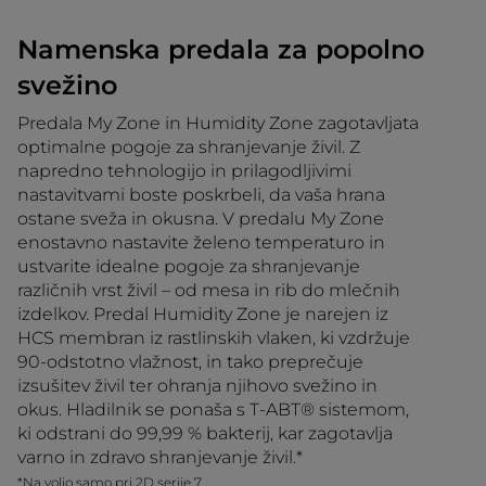
Namenska predala za popolno
svežino
Predala My Zone in Humidity Zone zagotavljata
optimalne pogoje za shranjevanje živil. Z
napredno tehnologijo in prilagodljivimi
nastavitvami boste poskrbeli, da vaša hrana
ostane sveža in okusna. V predalu My Zone
enostavno nastavite želeno temperaturo in
ustvarite idealne pogoje za shranjevanje
različnih vrst živil – od mesa in rib do mlečnih
izdelkov. Predal Humidity Zone je narejen iz
HCS membran iz rastlinskih vlaken, ki vzdržuje
90-odstotno vlažnost, in tako preprečuje
izsušitev živil ter ohranja njihovo svežino in
okus. Hladilnik se ponaša s T-ABT® sistemom,
ki odstrani do 99,99 % bakterij, kar zagotavlja
varno in zdravo shranjevanje živil.*
*Na voljo samo pri 2D serije 7.