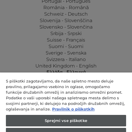
Portugal - Português
România - Română
Schweiz - Deutsch
Slovenija - Slovenščina
Slovensko - Slovenčina
Srbija - Srpski
Suisse - Français
Suomi - Suomi
Sverige - Svenska
Svizzera - Italiano
United Kingdom - English
Ελλάδα - Ελληνικά
Україна - Українська
S piškotki zagotavljamo, da naše spletno mesto deluje
pravilno, prilagajamo vsebino in oglase, omogočamo
funkcije družabnih omrežij in analiziramo omrežni promet.
Podatke o vaši uporabi našega spletnega mesta delimo s
svojimi partnerji, ki delujejo na področjih družabnih omrežij,
oglaševanja in analize.
Pravilnik o piškotkih
Candy Hoover Group S.r.l. z edinim delničarjem | Podjetje, ki je pod
Sprejmi vse piškotke
vodstvom in usklajevanjem podjetja Candy S.p.A. Sedež: Via Comolli,
57 - 20861 Brugherio (MB) | Upravna pisarna: Via Privata Eden
Fumagalli - 20861 Brugherio (MB). Osnovni kapital 30.000.000,00 €