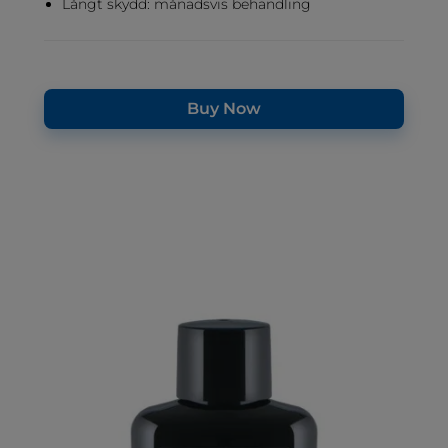
Långt skydd: månadsvis behandling
Buy Now