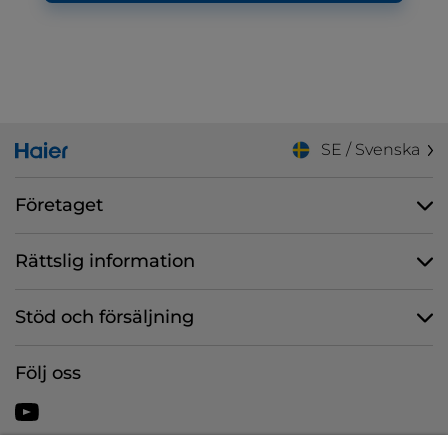
SE / Svenska
Företaget
Rättslig information
Stöd och försäljning
Följ oss