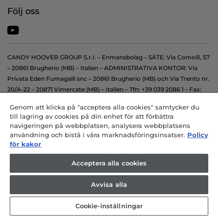
Följ oss
CANDY HOOVER GROUP S.r.I. – Enmansbolag – SÄTE: Via Comolli, 57
– 20861 Brugherio (MB) – Italien – ADMINISTRATIVA KONTOR: Via
Privata Eden Fumagalli snc – 20861 Brugherio (MB) och Via Trento nr.
20/A-22 – 20871 Vimercate (MB) – Italien – Tfn: +39 039 2086 1 – Fax:
+39 039 2086 237 – Aktiekapital 35 000 000,00 € inbetalt till fullo – i
Genom att klicka på "acceptera alla cookies" samtycker du
enlighet med skattelagen, och registreringsnummer i
till lagring av cookies på din enhet för att förbättra
företagsregistret i Milano-Monza-Brianza-Lodi 04666310158 –
navigeringen på webbplatsen, analysera webbplatsens
momsnummer 00786860965 – administrativt registreringsnummer:
användning och bistå i våra marknadsföringsinsatser.
Policy
MB-1033934 – tillstånd IT AEOF 211870 – Företag som styrs och
för kakor
samordnas av Candy S.p.A.
Acceptera alla cookies
Avvisa alla
Cookie-inställningar