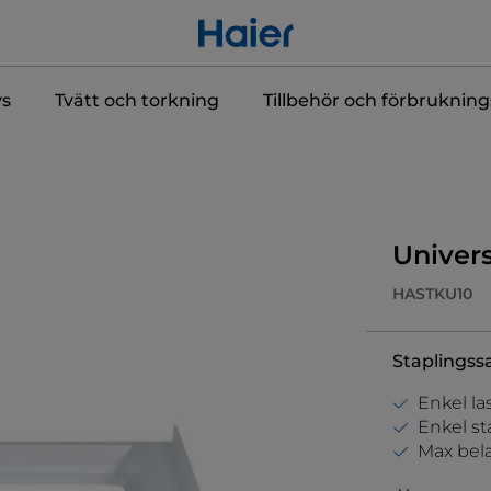
ys
Tvätt och torkning
Tillbehör och förbrukning
Univers
HASTKU10
Staplingssa
Enkel la
Enkel st
Max bela