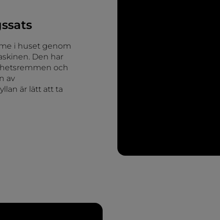
ssats
ymme i huset genom
maskinen. Den har
kerhetsremmen och
n av
lan är lätt att ta