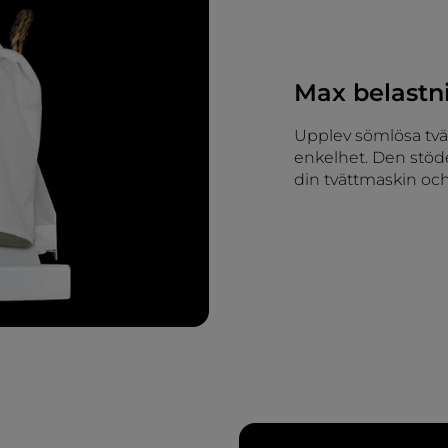
Max belastn
Upplev sömlösa tvät
enkelhet. Den stöder
din tvättmaskin och