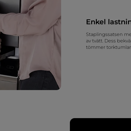
Enkel lastn
Staplingssatsen me
av tvätt. Dess bekv
tömmer torktumlare