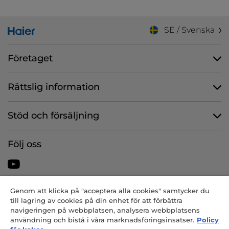
SE / Svenska
Företaget
Rättslig information
Stöd och försäljning
Följ oss
Genom att klicka på "acceptera alla cookies" samtycker du
CANDY HOOVER GROUP S.r.I. – Enmansbolag – SÄTE: Via Comolli, 57
till lagring av cookies på din enhet för att förbättra
– 20861 Brugherio (MB) – Italien – ADMINISTRATIVA KONTOR: Via
navigeringen på webbplatsen, analysera webbplatsens
Privata Eden Fumagalli snc – 20861 Brugherio (MB) och Via Trento nr.
användning och bistå i våra marknadsföringsinsatser.
Policy
20/A-22 – 20871 Vimercate (MB) – Italien – Tfn: +39 039 2086 1 – Fax: