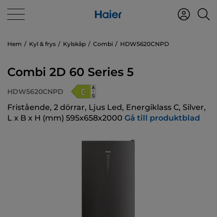
Hem
Kyl & frys
Kylskåp
Combi
HDW5620CNPD
Combi 2D 60 Series 5
HDW5620CNPD
Fristående, 2 dörrar, Ljus Led, Energiklass C, Silver,
L x B x H (mm) 595x658x2000
Gå till produktblad