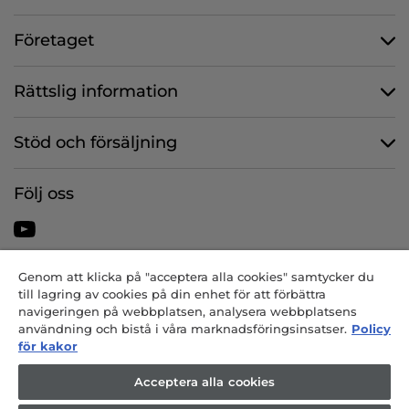
Företaget
Rättslig information
Stöd och försäljning
Följ oss
Genom att klicka på "acceptera alla cookies" samtycker du
CANDY HOOVER GROUP S.r.I. – Enmansbolag – SÄTE: Via Comolli, 57
till lagring av cookies på din enhet för att förbättra
– 20861 Brugherio (MB) – Italien – ADMINISTRATIVA KONTOR: Via
navigeringen på webbplatsen, analysera webbplatsens
Privata Eden Fumagalli snc – 20861 Brugherio (MB) och Via Trento nr.
användning och bistå i våra marknadsföringsinsatser.
Policy
20/A-22 – 20871 Vimercate (MB) – Italien – Tfn: +39 039 2086 1 – Fax:
för kakor
+39 039 2086 237 – Aktiekapital 35 000 000,00 € inbetalt till fullo – i
enlighet med skattelagen, och registreringsnummer i
Acceptera alla cookies
företagsregistret i Milano-Monza-Brianza-Lodi 04666310158 –