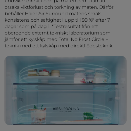
undviker direkt flöde på maten och utan att
orsaka viktförlust och torkning av maten. Därför
behåller Haier Air Surround matens smak,
konsistens och saftighet i upp till 99 %* efter 7
dagar som på dag 1. *Testresultat från ett
oberoende externt tekniskt laboratorium som
jämför ett kylskåp med Total No Frost Circle +
teknik med ett kylskåp med direktflödesteknik.