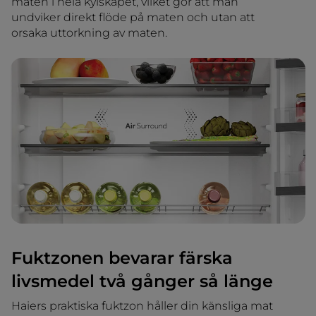
maten i hela kylskåpet, vilket gör att man
undviker direkt flöde på maten och utan att
orsaka uttorkning av maten.
Fuktzonen bevarar färska
livsmedel två gånger så länge
Haiers praktiska fuktzon håller din känsliga mat