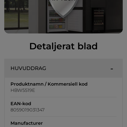
Detaljerat blad
HUVUDDRAG
Produktnamn / Kommersiell kod
HBW5519E
EAN-kod
8059019031347
Manufacturer