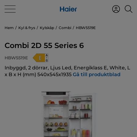
Hem
Kyl & frys
Kylskåp
Combi
HBW5519E
Combi 2D 55 Series 6
HBW5519E
Inbyggd, 2 dörrar, Ljus Led, Energiklass E, White, L
x B x H (mm) 540x545x1935
Gå till produktblad