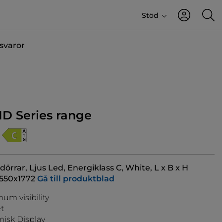
Stöd
svaror
ID Series range
dörrar, Ljus Led, Energiklass C, White, L x B x H
550x1772
Gå till produktblad
m visibility
t
isk Display