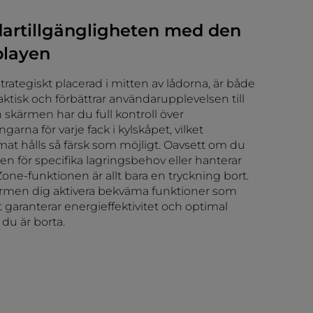
artillgängligheten med den
playen
rategiskt placerad i mitten av lådorna, är både
tisk och förbättrar användarupplevelsen till
n skärmen har du full kontroll över
garna för varje fack i kylskåpet, vilket
 mat hålls så färsk som möjligt. Oavsett om du
en för specifika lagringsbehov eller hanterar
one-funktionen är allt bara en tryckning bort.
rmen dig aktivera bekväma funktioner som
t garanterar energieffektivitet och optimal
du är borta.