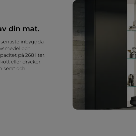
av din mat.
rt senaste inbyggda
 livsmedel och
citet på 268 liter.
kött eller drycker,
niserat och