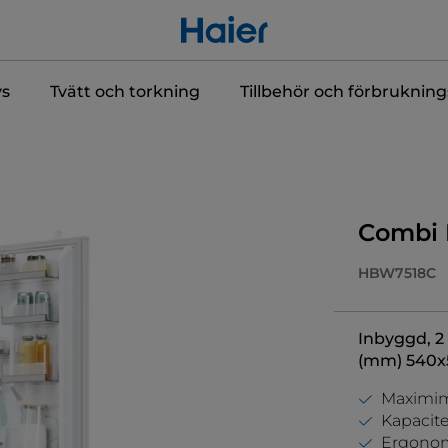
ys
Tvätt och torkning
Tillbehör och förbrukning
Combi 
HBW7518C
Inbyggd, 2 
(mm) 540x
Maximimu
Kapacite
Ergonom