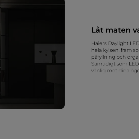
Låt maten va
Haiers Daylight LED
hela kylsen, fram s
påfyllning och organ
Samtidigt som LED-
vänlig mot dina ög