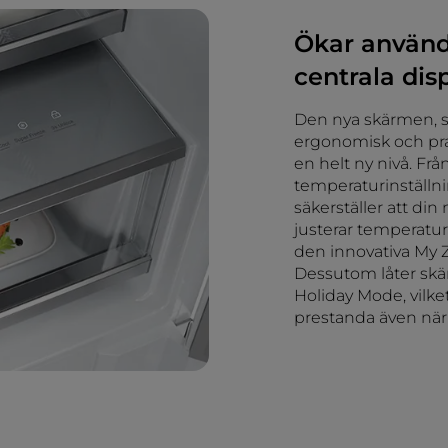
Ökar använd
centrala dis
Den nya skärmen, st
ergonomisk och prak
en helt ny nivå. Frå
temperaturinställnin
säkerställer att din
justerar temperatur
den innovativa My Z
Dessutom låter skä
Holiday Mode, vilke
prestanda även när 