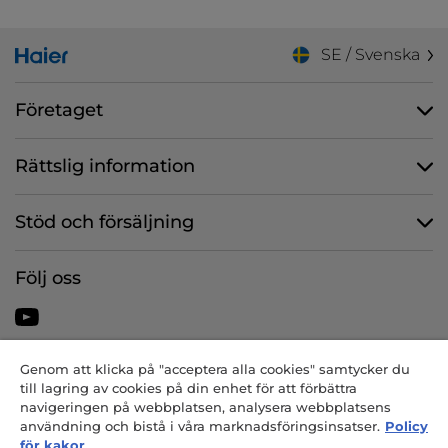
SE / Svenska
Företaget
Rättslig information
Stöd och försäljning
Följ oss
Genom att klicka på "acceptera alla cookies" samtycker du
CANDY HOOVER GROUP S.r.I. – Enmansbolag – SÄTE: Via Comolli, 57
till lagring av cookies på din enhet för att förbättra
– 20861 Brugherio (MB) – Italien – ADMINISTRATIVA KONTOR: Via
navigeringen på webbplatsen, analysera webbplatsens
Privata Eden Fumagalli snc – 20861 Brugherio (MB) och Via Trento nr.
användning och bistå i våra marknadsföringsinsatser.
Policy
20/A-22 – 20871 Vimercate (MB) – Italien – Tfn: +39 039 2086 1 – Fax:
för kakor