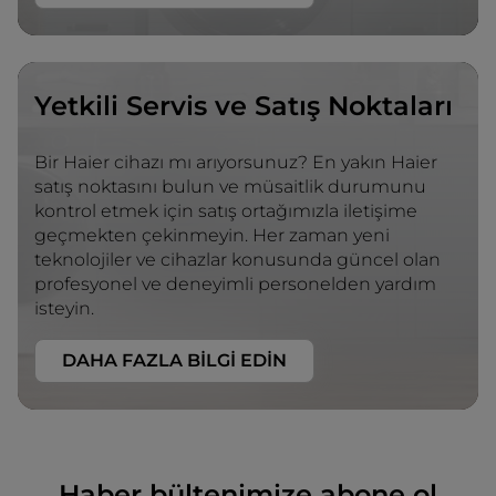
Yetkili Servis ve Satış Noktaları
Bir Haier cihazı mı arıyorsunuz? En yakın Haier
satış noktasını bulun ve müsaitlik durumunu
kontrol etmek için satış ortağımızla iletişime
geçmekten çekinmeyin. Her zaman yeni
teknolojiler ve cihazlar konusunda güncel olan
profesyonel ve deneyimli personelden yardım
isteyin.
DAHA FAZLA BİLGİ EDİN
Haber bültenimize abone ol