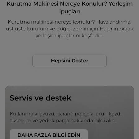
Kurutma Makinesi Nereye Konulur? Yerleşim
ipuçları
Kurutma makinesi nereye konulur? Havalandırma,
üst üste kurulum ve doğru zemin için Haier'in pratik
yerleşim ipuçlarını keşfedin.
Hepsini Göster
Servis ve destek
Kullanma kılavuzu, garanti poliçesi, ürün kaydı,
aksesuar ve yedek parça hakkında bilgi alın.
DAHA FAZLA BİLGİ EDİN