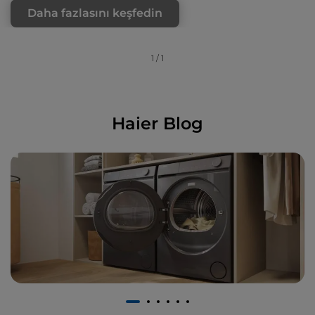
Daha fazlasını keşfedin
1
/
1
Haier Blog
1
2
3
4
5
6