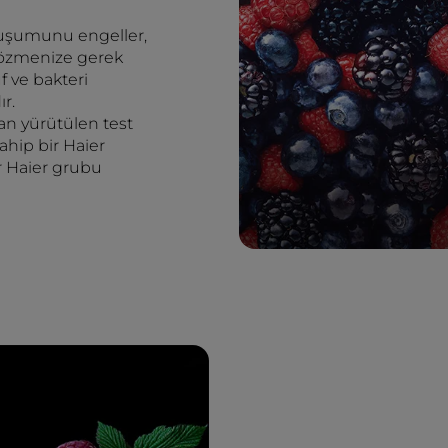
oluşumunu engeller,
çözmenize gerek
f ve bakteri
r.
dan yürütülen test
ahip bir Haier
ir Haier grubu