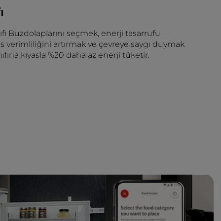
ı
nıfı Buzdolaplarını seçmek, enerji tasarrufu
 verimliliğini artırmak ve çevreye saygı duymak
nıfına kıyasla %20 daha az enerji tüketir.