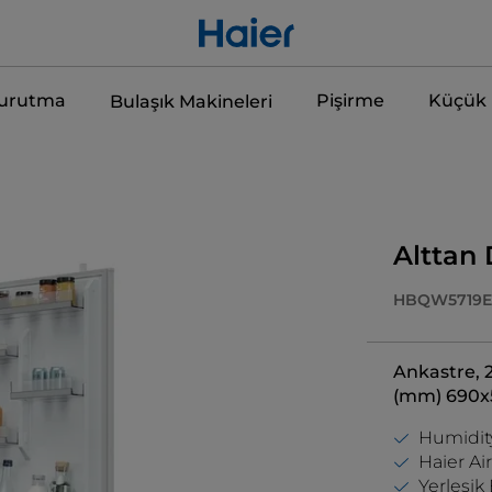
Kurutma
Pişirme
Küçük E
Bulaşık Makineleri
Alttan
HBQW5719E
Ankastre, 2 
(mm) 690x
Humidit
Haier Ai
Yerleşik