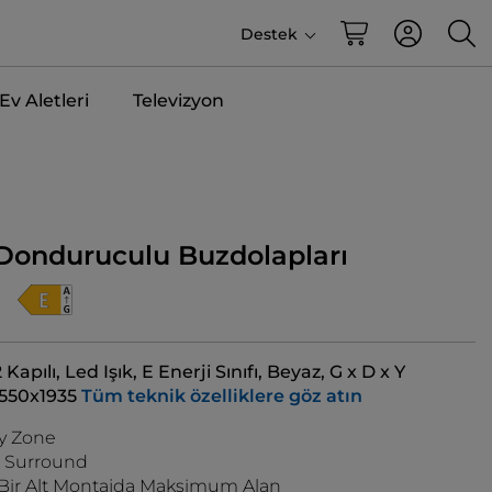
Destek
v Aletleri
Televizyon
 Donduruculu Buzdolapları
Kapılı, Led Işık, E Enerji Sınıfı, Beyaz, G x D x Y
550x1935
Tüm teknik özelliklere göz atın
y Zone
r Surround
 Bir Alt Montajda Maksimum Alan