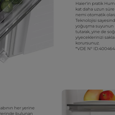
Haier'in pratik Hum
kat daha uzun süre 
nemi otomatik olar
Teknolojisi sayesin
yoğuşma suyunun o
tutarak, yine de so
yiyeceklerinizi sak
korursunuz.
*VDE N° ID.4004645
labının her yerine
üzerinde bulunan