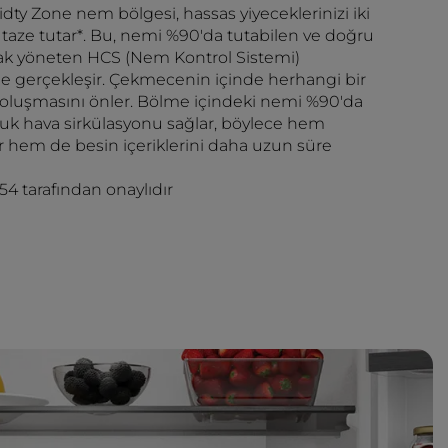
idty Zone nem bölgesi, hassas yiyeceklerinizi iki
taze tutar*. Bu, nemi %90'da tutabilen ve doğru
ak yöneten HCS (Nem Kontrol Sistemi)
de gerçekleşir. Çekmecenin içinde herhangi bir
luşmasını önler. Bölme içindeki nemi %90'da
ğuk hava sirkülasyonu sağlar, böylece hem
lar hem de besin içeriklerini daha uzun süre
4 tarafından onaylıdır