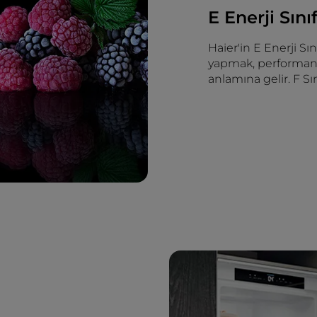
E Enerji Sınıf
Haier'in E Enerji Sı
yapmak, performans
anlamına gelir. F Sı