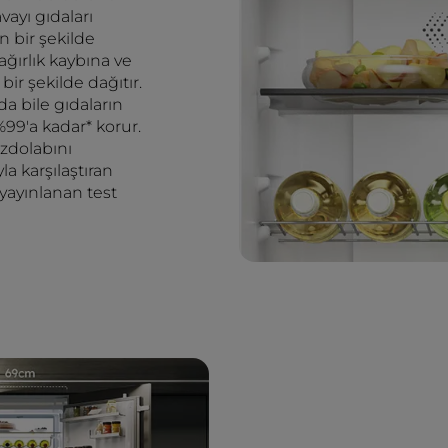
vayı gıdaları
 bir şekilde
ğırlık kaybına ve
r şekilde dağıtır.
 bile gıdaların
 %99'a kadar* korur.
uzdolabını
a karşılaştıran
 yayınlanan test