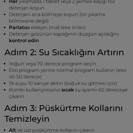
Her
yıkamada 1 tablet veya 2 yemek kaşığı toz
deterjan koyun
Deterjanı ana bölmeye koyun (ön yıkama
bölmesine değil)
Parlatıcı
ekleyin (mat leke önler)
Deterjan gözünün kapağının düzgün açıldığını
kontrol edin
Adım 2: Su Sıcaklığını Artırın
Yoğun veya 70 derece program seçin
Eko program yerine normal program kullanın (eko
45-50 derece)
İlk suyu 10 saniye akıtın (soğuk su gitmesi için)
Kombi kullanıyorsanız
sıcak
su ayarını 60 dereceye
çıkarın
Adım 3: Püskürtme Kollarını
Temizleyin
Alt
ve üst püskürtme kollarını çıkarın