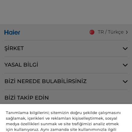
TR / Türkçe
ŞİRKET
YASAL BİLGİ
BİZİ NEREDE BULABİLİRSİNİZ
BİZİ TAKİP EDİN
Tanımlama bilgilerini; sitemizin doğru şekilde çalışmasını
sağlamak, içerikleri ve reklamları kişiselleştirmek, sosyal
medya özellikleri sunmak ve site trafiğimizi analiz etmek
CANDY HOOVER GROUP S.r.I. - Tek Hissedar - MERKEZİ OFİS: Via
için kullanıyoruz. Aynı zamanda site kullanımınızla ilgili