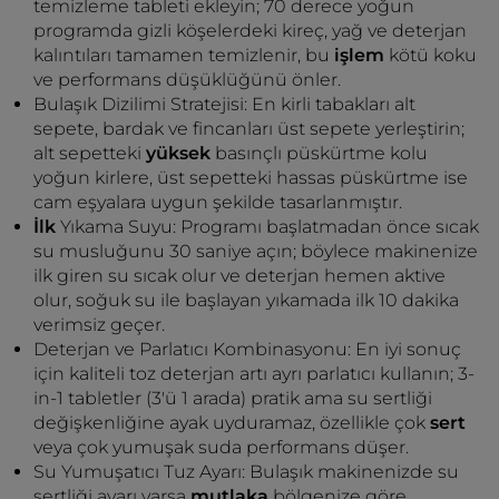
temizleme tableti ekleyin; 70 derece yoğun
programda gizli köşelerdeki kireç, yağ ve deterjan
kalıntıları tamamen temizlenir, bu
işlem
kötü koku
ve performans düşüklüğünü önler.
Bulaşık Dizilimi Stratejisi: En kirli tabakları alt
sepete, bardak ve fincanları üst sepete yerleştirin;
alt sepetteki
yüksek
basınçlı püskürtme kolu
yoğun kirlere, üst sepetteki hassas püskürtme ise
cam eşyalara uygun şekilde tasarlanmıştır.
İlk
Yıkama Suyu: Programı başlatmadan önce sıcak
su musluğunu 30 saniye açın; böylece makinenize
ilk giren su sıcak olur ve deterjan hemen aktive
olur, soğuk su ile başlayan yıkamada ilk 10 dakika
verimsiz geçer.
Deterjan ve Parlatıcı Kombinasyonu: En iyi sonuç
için kaliteli toz deterjan artı ayrı parlatıcı kullanın; 3-
in-1 tabletler (3'ü 1 arada) pratik ama su sertliği
değişkenliğine ayak uyduramaz, özellikle çok
sert
veya çok yumuşak suda performans düşer.
Su Yumuşatıcı Tuz Ayarı: Bulaşık makinenizde su
sertliği ayarı varsa
mutlaka
bölgenize göre