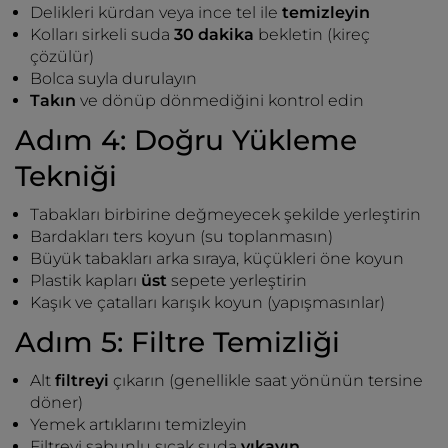
Delikleri kürdan veya ince tel ile
temizleyin
Kolları sirkeli suda
30 dakika
bekletin (kireç
çözülür)
Bolca suyla durulayın
Takın
ve dönüp dönmediğini kontrol edin
Adım 4: Doğru Yükleme
Tekniği
Tabakları birbirine değmeyecek şekilde yerleştirin
Bardakları ters koyun (su toplanmasın)
Büyük tabakları arka sıraya, küçükleri öne koyun
Plastik kapları
üst
sepete yerleştirin
Kaşık ve çatalları karışık koyun (yapışmasınlar)
Adım 5: Filtre Temizliği
Alt
filtreyi
çıkarın (genellikle saat yönünün tersine
döner)
Yemek artıklarını temizleyin
Filtreyi sabunlu sıcak suda
yıkayın