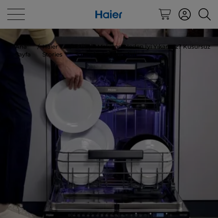
Ana
Haier
Bulaşık Makinası Neden İyi Yıkamaz? Kusursuz
Sayfa
Stories
Sonuçlar İçin İpuçları