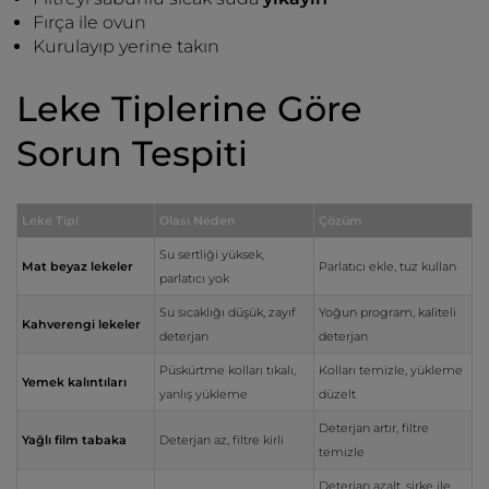
Fırça ile ovun
Kurulayıp yerine takın
Leke Tiplerine Göre
Sorun Tespiti
Leke Tipi
Olası Neden
Çözüm
Su sertliği yüksek,
Mat beyaz lekeler
Parlatıcı ekle, tuz kullan
parlatıcı yok
Su sıcaklığı düşük, zayıf
Yoğun program, kaliteli
Kahverengi lekeler
deterjan
deterjan
Püskürtme kolları tıkalı,
Kolları temizle, yükleme
Yemek kalıntıları
yanlış yükleme
düzelt
Deterjan artır, filtre
Yağlı film tabaka
Deterjan az, filtre kirli
temizle
Deterjan azalt, sirke ile