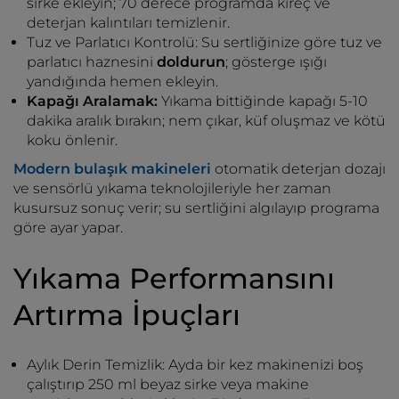
sirke ekleyin; 70 derece programda kireç ve
deterjan kalıntıları temizlenir.
Tuz ve Parlatıcı Kontrolü: Su sertliğinize göre tuz ve
parlatıcı haznesini
doldurun
; gösterge ışığı
yandığında hemen ekleyin.
Kapağı Aralamak:
Yıkama bittiğinde kapağı 5-10
dakika aralık bırakın; nem çıkar, küf oluşmaz ve kötü
koku önlenir.
Modern bulaşık makineleri
otomatik deterjan dozajı
ve sensörlü yıkama teknolojileriyle her zaman
kusursuz sonuç verir; su sertliğini algılayıp programa
göre ayar yapar.
Yıkama Performansını
Artırma İpuçları
Aylık Derin Temizlik: Ayda bir kez makinenizi boş
çalıştırıp 250 ml beyaz sirke veya makine