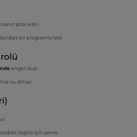
sanız iptal edin.
tandart bir programla test
trolü
linde
engel olup
ihaz su almaz.
i)
ur.
ebilir; teşhis için servis