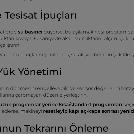
 Tesisat İpuçları
atlerde
su basıncı
düşerse, bulaşık makinesi program baş
uktan kovaya 30 saniyede akan su miktarını ölçün. Çok d
çalıştırın.
ya hortum uçlarını yenilemek, su akışını belirgin şekilde iyil
Yük Yönetimi
arının dönmesini engelleyebilir ve sensör değerlerini hatay
larına çarpmayan düzenle yerleştirin.
 uzun programlar yerine kısa/standart programları
seçi
 ederse, makineyi
resetleyip kapı aç-kapa sonrası yeni
unun Tekrarını Önleme