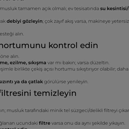
musluk tamamen açık olmalı; ev tesisatında
su kesintisi
rak
debiyi gözleyin
; çok zayıf akış varsa, makineye yeter
steği alın.
 hortumunu kontrol edin
öne alın.
me, ezilme, sıkışma
var mı bakın; varsa düzeltin.
şimle birlikte çekiş açısı hortumu sıkıştırıyor olabilir; d
sızıntı ya da çatlak
görülürse yenileyin.
filtresini temizleyin
musluk tarafındaki minik tel süzgeci/delikli filtreyi çıkarı
ğlanan ucundaki
filtre
varsa onu da aynı şekilde yıkayın.