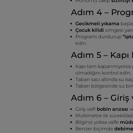
Hortumu takıp
sızıntıyı
Adım 4 – Prog
Gecikmeli yıkama
başla
Çocuk kilidi
simgesi yanı
Programı durdurup
“ipt
edin.
Adım 5 – Kapı 
Kapı tam kapanmıyorsa 
olmadığını kontrol edin.
Taban sacı altında su ka
Taban bölgesinde su biri
Adım 6 – Giriş v
Giriş valfi
bobin arızası
v
Multimetre ile süreklilik/
Bilginiz yoksa valfe
müda
Benzer biçimde
debime