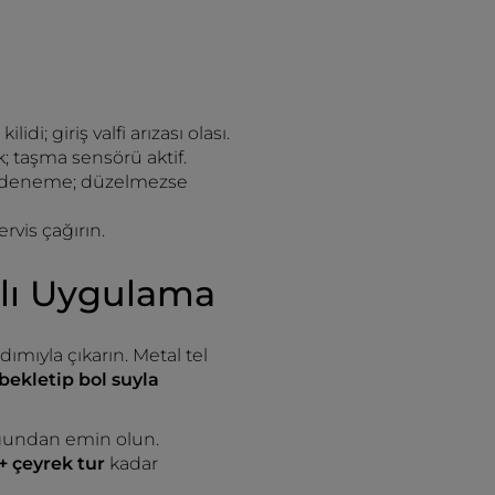
idi; giriş valfi arızası olası.
ük; taşma sensörü aktif.
den deneme; düzelmezse
rvis çağırın.
aylı Uygulama
mıyla çıkarın. Metal tel
bekletip bol suyla
undan emin olun.
ı + çeyrek tur
kadar