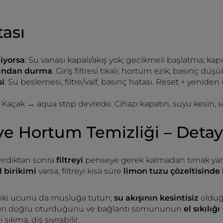
tası
iyorsa
: Su vanası kapalı/akış yok; gecikmeli başlatma; kapı kil
rdından durma
: Giriş filtresi tıkalı; hortum ezik; basınç düş
i
: Su beslemesi, filtre/valf, basınç hatası. Reset + yeni
: Kaçak → aqua stop devrede. Cihazı kapatın, suyu kesin, se
i ve Hortum Temizliği – Det
ırdıktan sonra
filtreyi
penseye gerek kalmadan tırnak yardı
l birikimi
varsa, filtreyi kısa süre
limon tuzu çözeltisinde 
iki ucunu da musluğa tutun;
su akışının kesintisiz
olduğ
ın doğru oturduğunu ve bağlantı somununun
el sıkılığ
 sıkma, diş sıyırabilir.