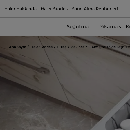
Haier Hakkında
Haier Stories
Satın Alma Rehberleri
Soğutma
Yıkama ve 
Ana Sayfa
Haier Stories
Bulaşık Makinesi Su Almıyor: Evde Teşhis