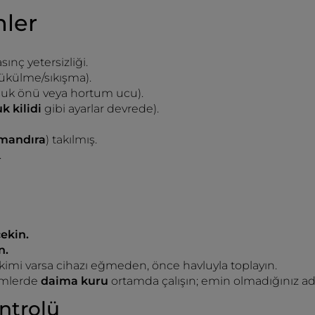
nler
sınç yetersizliği.
ükülme/sıkışma).
usluk önü veya hortum ucu).
k kilidi
gibi ayarlar devrede).
mandıra
) takılmış.
.
çekin.
n.
kimi varsa cihazı eğmeden, önce havluyla toplayın.
şlemlerde
daima kuru
ortamda çalışın; emin olmadığınız ad
ntrolü