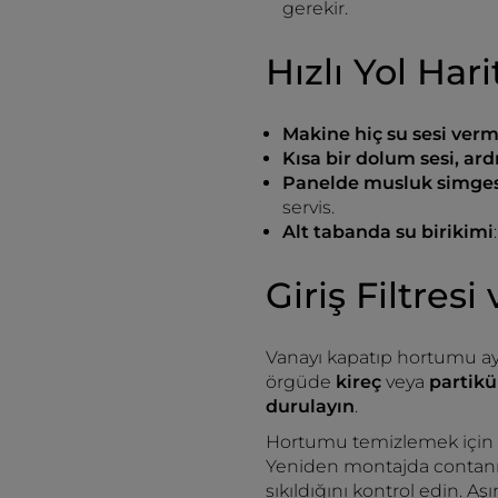
gerekir.
Hızlı Yol Hari
Makine hiç su sesi verm
Kısa bir dolum sesi, a
Panelde musluk simges
servis.
Alt tabanda su birikimi
Giriş Filtres
Vanayı kapatıp hortumu ay
örgüde
kireç
veya
partikü
durulayın
.
Hortumu temizlemek için 
Yeniden montajda contan
sıkıldığını kontrol edin. Aşırı