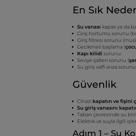
En Sık Nede
Su vanası
kapalı ya da ba
Giriş hortumu sorunu (b
Giriş filtresi sorunu (m
Gecikmeli başlama (
çocu
Kapı kilidi
sorunu.
Seviye şalteri sorunu (
şa
Su giriş valfi arıza sorunu
Güvenlik
Cihazı
kapatın ve fişini 
Su giriş vanasını kapatı
Taban çevresinde su biri
Elektrik ve suyla ilgili i
Adım 1 – Su Ko