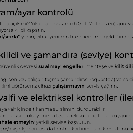
 kontrol edin
.
ram/ayar kontrolü
tma açık mı? Yıkama programı (h:01–h:24 benzeri) görüyor
yorsa kilidi kapatın.
al/sıfırla”
yapın; cihaz yeniden hazır konuma geldiğinde s
kilidi ve şamandıra (seviye) kon
güvenlik devresi
su almayı engeller
; menteşe ve
kilit di
çağı sonucu çalışan taşma şamandırası (aquastop) varsa c
kimi görürseniz cihazı
çalıştırmayın
; servis çağırın.
alfi ve elektriksel kontroller (iler
eya valf içinde tıkanma su alımını durdurabilir.
direnç kontrolü, yalnızca tecrübeli kullanıcılar için uygund
hale etmeyin
; yetkili servise başvurun.
tre
/akış ölçer arızası da kontrol kartının su al komutunu kes