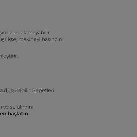
ında su alamayabilir.
üşükse, makineyi basıncın
eştirir.
a düşürebilir. Sepetleri
n ve su alımını
den başlatın
.