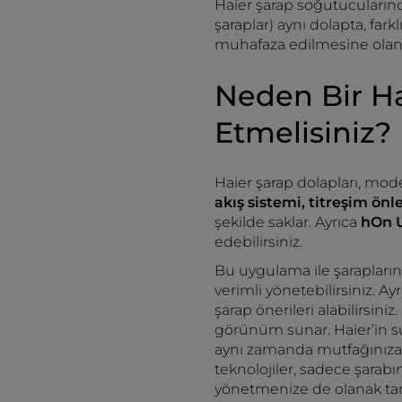
Haier şarap soğutucuları
şaraplar) aynı dolapta, farkl
muhafaza edilmesine olana
Neden Bir H
Etmelisiniz?
Haier şarap dolapları, mode
akış sistemi, titreşim önl
şekilde saklar. Ayrıca
hOn 
edebilirsiniz.
Bu uygulama ile şaraplarınız
verimli yönetebilirsiniz. Ayr
şarap önerileri alabilirsin
görünüm sunar. Haier’in su
aynı zamanda mutfağınıza z
teknolojiler, sadece şarab
yönetmenize de olanak tan