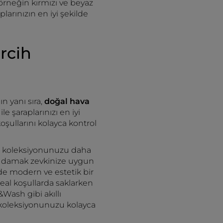
i (örneğin kırmızı ve beyaz
plarınızın en iyi şekilde
rcih
n yanı sıra,
doğal hava
ile şaraplarınızı en iyi
oşullarını kolayca kontrol
arap koleksiyonunuzu daha
 ve damak zevkinize uygun
 de modern ve estetik bir
deal koşullarda saklarken
Wash gibi akıllı
p koleksiyonunuzu kolayca