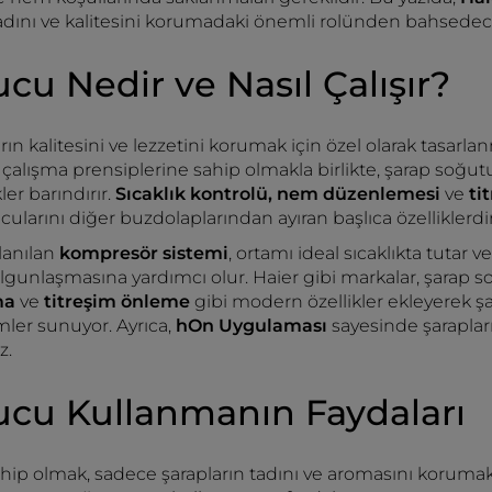
adını ve kalitesini korumadaki önemli rolünden bahsedec
cu Nedir ve Nasıl Çalışır?
arın kalitesini ve lezzetini korumak için özel olarak tasarla
 çalışma prensiplerine sahip olmakla birlikte, şarap soğut
ler barındırır.
Sıcaklık kontrolü, nem düzenlemesi
ve
ti
cularını diğer buzdolaplarından ayıran başlıca özelliklerdir
lanılan
kompresör sistemi
, ortamı ideal sıcaklıkta tutar 
olgunlaşmasına yardımcı olur. Haier gibi markalar, şarap 
ma
ve
titreşim önleme
gibi modern özellikler ekleyerek şa
mler sunuyor. Ayrıca,
hOn Uygulaması
sayesinde şaraplar
z.
ucu Kullanmanın Faydaları
hip olmak, sadece şarapların tadını ve aromasını koruma