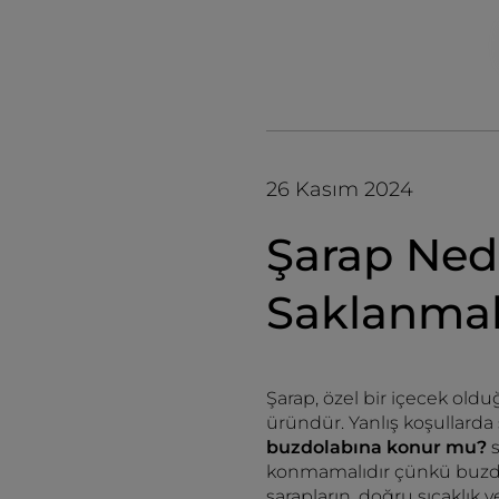
26 Kasım 2024
Şarap Ned
Saklanmal
Şarap, özel bir içecek ol
üründür. Yanlış koşullarda 
buzdolabına konur mu?
s
konmamalıdır çünkü buzdol
şarapların, doğru sıcaklık 