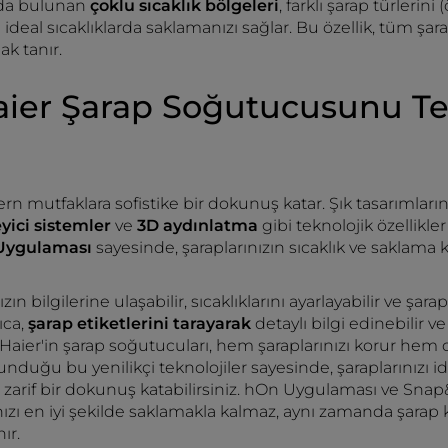
nda bulunan
çoklu sıcaklık bölgeleri
, farklı şarap türlerin
ı ideal sıcaklıklarda saklamanızı sağlar. Bu özellik, tüm şara
k tanır.
aier Şarap Soğutucusunu Te
rn mutfaklara sofistike bir dokunuş katar. Şık tasarımlarını
eyici sistemler
ve
3D aydınlatma
gibi teknolojik özellikler 
Uygulaması
sayesinde, şaraplarınızın sıcaklık ve saklama k
ın bilgilerine ulaşabilir, sıcaklıklarını ayarlayabilir ve ş
ıca,
şarap etiketlerini tarayarak
detaylı bilgi edinebilir
iz. Haier'in şarap soğutucuları, hem şaraplarınızı korur hem
nduğu bu yenilikçi teknolojiler sayesinde, şaraplarınızı i
arif bir dokunuş katabilirsiniz. hOn Uygulaması ve Snap&
ınızı en iyi şekilde saklamakla kalmaz, aynı zamanda şara
ır.