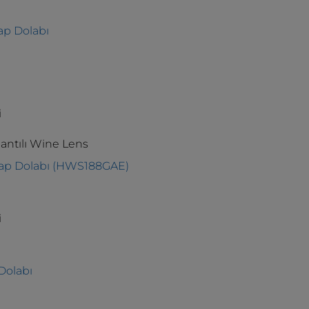
ap Dolabı
i
antılı Wine Lens
rap Dolabı (HWS188GAE)
i
Dolabı