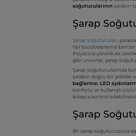
soğutucularının
şarabın t
Şarap Soğutu
Şarap soğutucuları
, şarapl
tipi buzdolaplarına benzer
ihtiyacına yönelik ek özellik
gibi unsurlar, şarap soğutu
Şarap soğutucularında kul
şarabın doğru bir şekilde 
bağlantısı
,
LED aydınlat
konforlu ve kullanışlı çözü
kolayca kontrol edebilirsini
Şarap Soğut
Bir şarap soğutucusuna sa