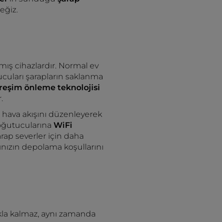
eğiz.
nmış cihazlardır. Normal ev
ucuları şarapların saklanma
treşim önleme teknolojisi
.
ve hava akışını düzenleyerek
soğutucularına
WiFi
rap severler için daha
ınızın depolama koşullarını
kla kalmaz, aynı zamanda