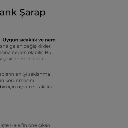
Bank Şarap
r.
Uygun sıcaklık ve nem
ana gelen değişiklikler,
asına neden olabilir. Bu
 iyi şekilde muhafaza
apların en iyi saklanma
nın korunmasını
iri için uygun sıcaklıkta
. İşte Haier’in öne çıkan