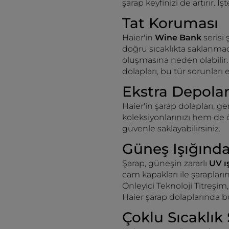
şarap keyfinizi de artırır. 
Tat Koruması
Haier'in
Wine Bank
serisi
doğru sıcaklıkta saklanmadı
oluşmasına neden olabilir. 
dolapları, bu tür sorunlar
Ekstra Depola
Haier'in şarap dolapları, ge
koleksiyonlarınızı hem de ö
güvenle saklayabilirsiniz.
Güneş Işığınd
Şarap, güneşin zararlı
UV ı
cam kapakları ile şarapları
Önleyici Teknoloji Titreşim
Haier şarap dolaplarında b
Çoklu Sıcaklık