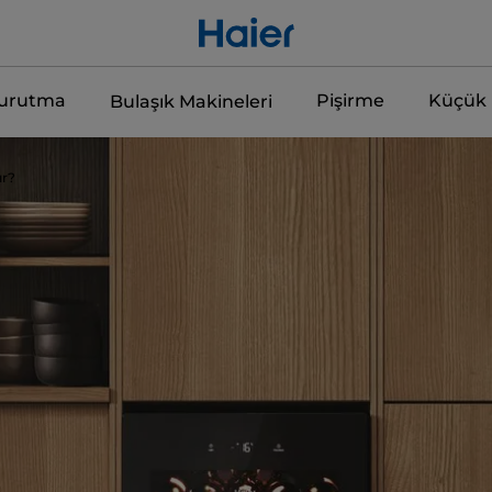
Kurutma
Pişirme
Küçük E
Bulaşık Makineleri
ır?