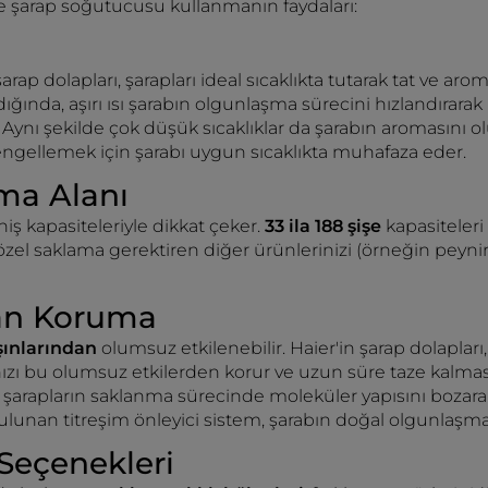
İşte şarap soğutucusu kullanmanın faydaları:
 şarap dolapları, şarapları ideal sıcaklıkta tutarak tat ve aro
ğında, aşırı ısı şarabın olgunlaşma sürecini hızlandırarak
Aynı şekilde çok düşük sıcaklıklar da şarabın aromasını o
ı engellemek için şarabı uygun sıcaklıkta muhafaza eder.
ma Alanı
niş kapasiteleriyle dikkat çeker.
33 ila 188 şişe
kapasiteleri
zel saklama gerektiren diğer ürünlerinizi (örneğin peynir 
an Koruma
şınlarından
olumsuz etkilenebilir. Haier'in şarap dolapları
nızı bu olumsuz etkilerden korur ve uzun süre taze kalması
, şarapların saklanma sürecinde moleküler yapısını bozarak 
ulunan titreşim önleyici sistem, şarabın doğal olgunlaşma
 Seçenekleri