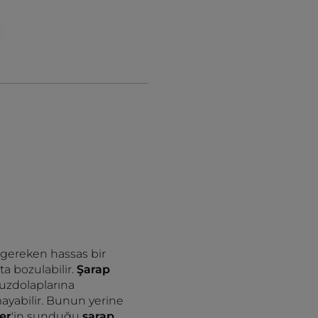
 gereken hassas bir
a bozulabilir.
Şarap
buzdolaplarına
ayabilir. Bunun yerine
er
'in sunduğu
şarap