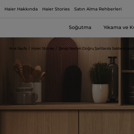
Haier Hakkında
Haier Stories
Satın Alma Rehberleri
Soğutma
Yıkama ve 
Ana Sayfa
Haier Stories
Şarap Neden Doğru Şartlarda Saklanmalıd