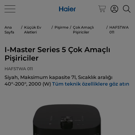
Ana
Küçük Ev
Pişirme
Çok Amaçlı
HAF5TWA
Sayfa
Aletleri
Pişiriciler
011
I-Master Series 5 Çok Amaçlı
Pişiriciler
HAF5TWA 011
Siyah, Maksimum kapasite 7l, Sıcaklık aralığı
40°-200°, 2000 (W)
Tüm teknik özelliklere göz atın