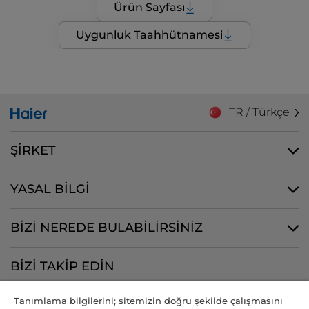
Ürün Sayfası
Uygunluk Taahhütnamesi
TR / Türkçe
ŞİRKET
YASAL BİLGİ
BİZİ NEREDE BULABİLİRSİNİZ
BİZİ TAKİP EDİN
Tanımlama bilgilerini; sitemizin doğru şekilde çalışmasını