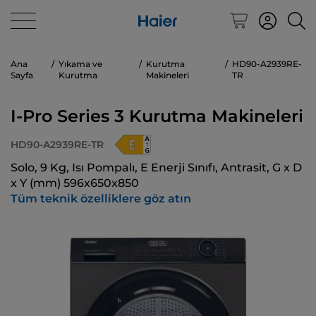
Ana
Yıkama ve
Kurutma
HD90-A2939RE-
Sayfa
Kurutma
Makineleri
TR
I-Pro Series 3 Kurutma Makineleri
HD90-A2939RE-TR
Solo, 9 Kg, Isı Pompalı, E Enerji Sınıfı, Antrasit, G x D
x Y (mm) 596x650x850
Tüm teknik özelliklere göz atın