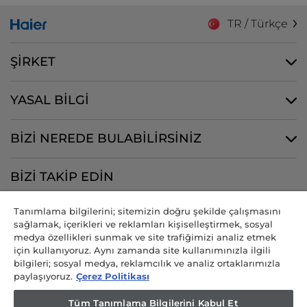
TR / Türkçe
ŞİRKET
YASAL BİLGİ
BİZİ NEREDE BULABİLİRSİNİZ
BİZİ TAKİP EDİN
Tanımlama bilgilerini; sitemizin doğru şekilde çalışmasını
sağlamak, içerikleri ve reklamları kişiselleştirmek, sosyal
medya özellikleri sunmak ve site trafiğimizi analiz etmek
CANDY HOOVER GROUP S.r.I. - Tek Hissedar - MERKEZİ OFİS: Via
için kullanıyoruz. Aynı zamanda site kullanımınızla ilgili
Comolli, 57 - 20861 Brugherio (MB) - İtalya - İDARİ OFİSLER: Via
bilgileri; sosyal medya, reklamcılık ve analiz ortaklarımızla
Privata Eden Fumagalli snc - 20861 Brugherio (MB) ve Via Trento n.
paylaşıyoruz.
Çerez Politikası
20/A-22 - 20871 Vimercate (MB) - İtalya - Tel.: +39.039.2086.1 - Faks:
+39.039.2086.237 - Sermaye 35.000.000.00 € iv - Vergi kodu ve
Tüm Tanımlama Bilgilerini Kabul Et