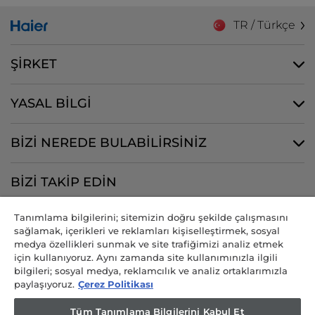
TR / Türkçe
ŞİRKET
YASAL BİLGİ
BİZİ NEREDE BULABİLİRSİNİZ
BİZİ TAKİP EDİN
Tanımlama bilgilerini; sitemizin doğru şekilde çalışmasını
sağlamak, içerikleri ve reklamları kişiselleştirmek, sosyal
medya özellikleri sunmak ve site trafiğimizi analiz etmek
CANDY HOOVER GROUP S.r.I. - Tek Hissedar - MERKEZİ OFİS: Via
için kullanıyoruz. Aynı zamanda site kullanımınızla ilgili
Comolli, 57 - 20861 Brugherio (MB) - İtalya - İDARİ OFİSLER: Via
bilgileri; sosyal medya, reklamcılık ve analiz ortaklarımızla
Privata Eden Fumagalli snc - 20861 Brugherio (MB) ve Via Trento n.
paylaşıyoruz.
Çerez Politikası
20/A-22 - 20871 Vimercate (MB) - İtalya - Tel.: +39.039.2086.1 - Faks:
+39.039.2086.237 - Sermaye 35.000.000.00 € iv - Vergi kodu ve
Tüm Tanımlama Bilgilerini Kabul Et