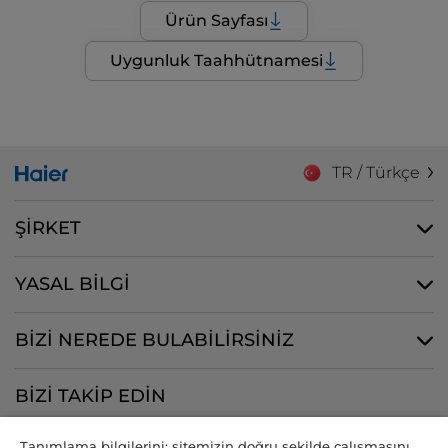
Ürün Sayfası
Uygunluk Taahhütnamesi
TR / Türkçe
ŞİRKET
YASAL BİLGİ
BİZİ NEREDE BULABİLİRSİNİZ
BİZİ TAKİP EDİN
Tanımlama bilgilerini; sitemizin doğru şekilde çalışmasını