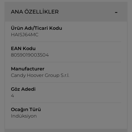
ANA ÖZELLİKLER
Ürün Adı/Ticari Kodu
HAISJ64MC
EAN Kodu
8059019003504
Manufacturer
Candy Hoover Group S.r.l.
Göz Adedi
4
Ocağın Türü
Indüksiyon