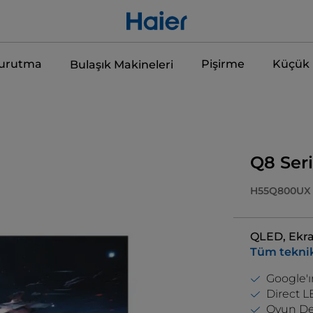
Kurutma
Pişirme
Küçük E
Bulaşık Makineleri
Q8 Seri
H55Q800UX
QLED, Ekra
Tüm teknik
Google'ı
Direct 
Oyun De