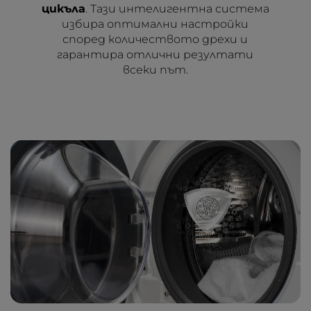
цикъла
. Тази интелигентна система
избира оптимални настройки
според количеството дрехи и
гарантира отлични резултати
всеки път.