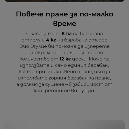
Повече пране за по-малко
време
С капацитет
8 кг
на барабана
отдолу и
4 кг
на барабана отгоре
Duo Dry ще ви помогне да изперете
едновременно невероятното
количество от
12 кг
дрехи. Може да
използвате и само единия барабан,
както при обикновено пране, или да
използвате горния барабан за пране,
а долния за сушене – в зависимост от
конкретните ви нужди.