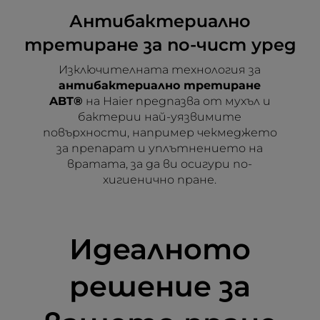
Антибактериално
третиране за по-чист уред
Изключителната технология за
антибактериално третиране
ABT®
на Haier предпазва от мухъл и
бактерии най-уязвимите
повърхности, например чекмеджето
за препарат и уплътнението на
вратата, за да ви осигури по-
хигиенично пране.
Идеалното
решение за