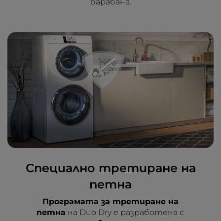
барабана.
Специално третиране на
петна
Програмата за третиране на
петна
на Duo Dry е разработена с