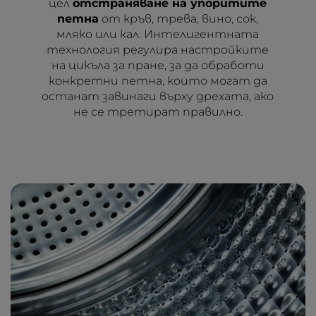
цел
отстраняване на упоритите
петна
от кръв, трева, вино, сок,
мляко или кал. Интелигентната
технология регулира настройките
на цикъла за пране, за да обработи
конкретни петна, които могат да
останат завинаги върху дрехата, ако
не се третират правилно.