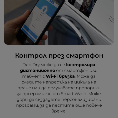
Контрол през смартфон
Duo Dry може да се
контролира
дистанционно
от смартфон или
таблет с
Wi-Fi връзка
. Може да
следите напредъка на цикъла на
пране или да получавате препоръки
за програмите от Smart Wash. Може
дори да създадете персонализирани
програми, за да пестите още повече
време!