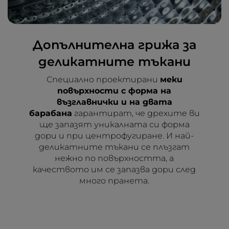
Допълнителна грижа за
деликатните тъкани
Специално проектирани
меки
повърхности с форма на
възглавнички и на двата
барабана
гарантират, че дрехите ви
ще запазят уникалната си форма
дори и при центрофугиране. И най-
деликатните тъкани се плъзгат
нежно по повърхността, а
качеството им се запазва дори след
много пранета.