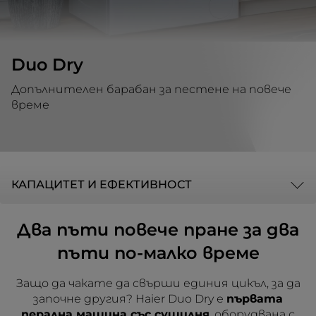
Duo Dry
Допълнителен барабан за пестене на повече
време
КАПАЦИТЕТ И ЕФЕКТИВНОСТ
Два пъти повече пране за два
пъти по-малко време
Защо да чакате да свърши единия цикъл, за да
започне другия? Haier Duo Dry е
първата
перална машина със сушилня
, оборудвана с