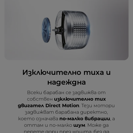
Изключително тиха и
надеждна
Всеки барабан се задвижва от
собствен
изключително тих
двигател Direct Motion
. Тези мотори
задвижват барабана директно,
което означава
по-малко вибрации
, а
оттам и по-малко
шум
. Може да
перете дори през нощта, без да