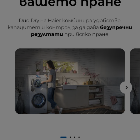
вашето пране
Duo Dry на Haier комбинира удобство,
капацитет и контрол, за да дава
безупречни
резултати
при всяко пране.
1
2
3
4