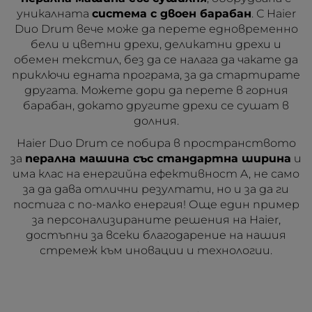
уникалната
система с двоен барабан
. С Haier
Duo Drum вече може да перете едновременно
бели и цветни дрехи, деликатни дрехи и
обемен текстил, без да се налага да чакате да
приключи едната програма, за да стартирате
другата. Можете дори да перете в горния
барабан, докато другите дрехи се сушат в
долния.
Haier Duo Drum се побира в пространството
за
перална машина със стандартна ширина
и
има клас на енергийна ефективност A, не само
за да дава отлични резултати, но и за да ги
постига с по-малко енергия! Още един пример
за персонализираните решения на Haier,
достъпни за всеки благодарение на нашия
стремеж към иновации и технологии.