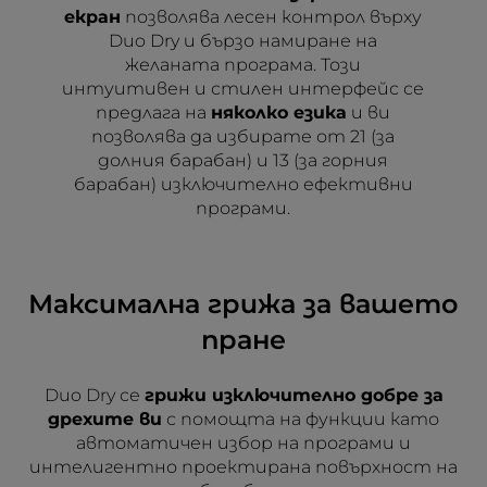
екран
позволява лесен контрол върху
Duo Dry и бързо намиране на
желаната програма. Този
интуитивен и стилен интерфейс се
предлага на
няколко езика
и ви
позволява да избирате от 21 (за
долния барабан) и 13 (за горния
барабан) изключително ефективни
програми.
Максимална грижа за вашето
пране
Duo Dry се
грижи изключително добре за
дрехите ви
с помощта на функции като
автоматичен избор на програми и
интелигентно проектирана повърхност на