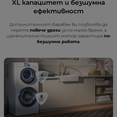
XL капацитет и безшумна
ефективност
Допълнителният барабан ви позволява да
перете
повече дрехи
за по-малко време, а
изключително тихият мотор гарантира
по-
безшумна работа
.