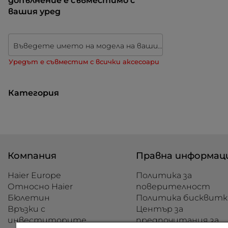
допълнение е съвместимо с
вашия уред
Въведете името на модела на вашия уред
Уредът е съвместим с всички аксесоари
Категория
Компания
Правна информац
Haier Europe
Политика за
Относно Haier
поверителност
Бюлетин
Политика бисквитк
Връзки с
Център за
инвеститорите
предпочитания за