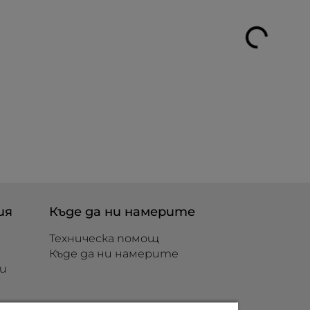
ия
Къде да ни намерите
Техническа помощ
Къде да ни намерите
и