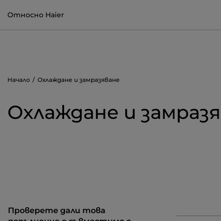
Относно Haier
Начало
Охлаждане и замразяване
Охлаждане и замраз
Проверете дали това