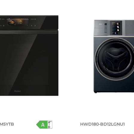
8M5YTB
HWD180-BD12LGNU1