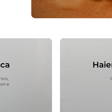
ica
Haie
nico,
C
ori e