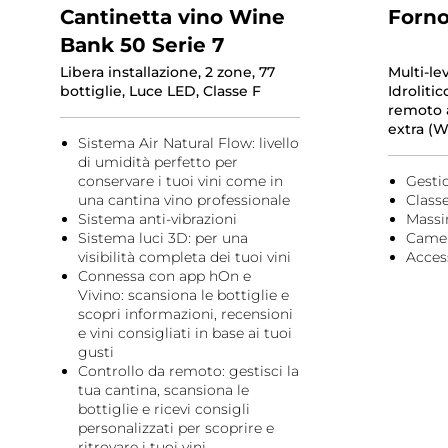
Cantinetta vino Wine
Forno
Bank 50 Serie 7
Libera installazione, 2 zone, 77
Multi-leve
bottiglie, Luce LED, Classe F
Idrolitic
remoto 
extra (
Sistema Air Natural Flow: livello
di umidità perfetto per
conservare i tuoi vini come in
Gesti
una cantina vino professionale
Class
Sistema anti-vibrazioni
Massi
Sistema luci 3D: per una
Camer
visibilità completa dei tuoi vini
Acces
Connessa con app hOn e
Vivino: scansiona le bottiglie e
scopri informazioni, recensioni
e vini consigliati in base ai tuoi
gusti
Controllo da remoto: gestisci la
tua cantina, scansiona le
bottiglie e ricevi consigli
personalizzati per scoprire e
ritrovare i tuoi vini