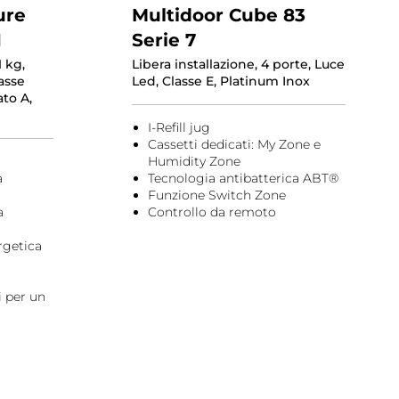
ure
Multidoor Cube 83
1
Serie 7
1 kg,
Libera installazione, 4 porte, Luce
asse
Led, Classe E, Platinum Inox
to A,
I-Refill jug
Cassetti dedicati: My Zone e
Humidity Zone
a
Tecnologia antibatterica ABT®
Funzione Switch Zone
a
Controllo da remoto
rgetica
i per un