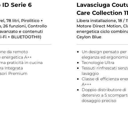
 ID Serie 6
Lavasciuga Cout
Care Collection 1
l, 78 litri, Pirolitico +
Libera installazione, 18 / 1
o, 26 funzioni, Controllo
Motore Direct Motion, Cl
avanzato e contenuti
energetica ciclo combina
Wi-Fi + BLUETOOTH®)
Ceylon Blue
one da remoto
Un design pensato per
e energetica A++
eleganza ed ergonomi
ma praticità in cucina
Tecnologie Ultra
a Integrata
Tessuti rinfrescati senz
sori Premium
lavaggio
Classe di efficienza ene
A+++
Doppio distributore di
detersivo a 5 scompart
dosaggio preciso