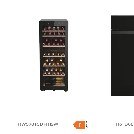
HWS78TGDFH1SW
H6 ID6