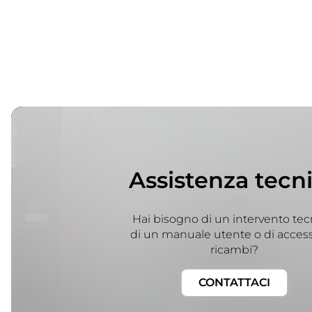
Assistenza tecn
Hai bisogno di un intervento tec
di un manuale utente o di access
ricambi?
CONTATTACI