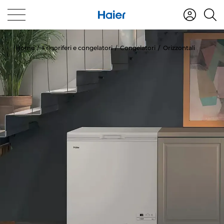
Home
Frigoriferi e congelatori
Congelatori
Orizzontali