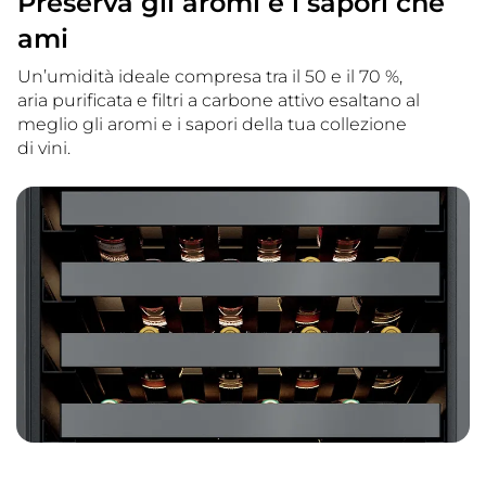
Preserva gli aromi e i sapori che
ami
Un’umidità ideale compresa tra il 50 e il 70 %,
aria purificata e filtri a carbone attivo esaltano al
meglio gli aromi e i sapori della tua collezione
di vini.