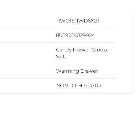
HWO15NWD6XB1
8059019029924
Candy Hoover Group
S.r.l.
Warming Drawer
NON DICHIARATO