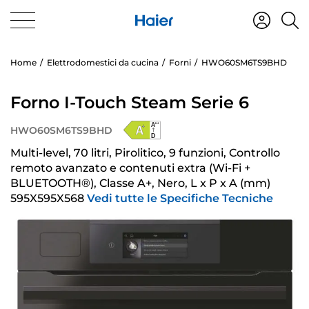
Home
Elettrodomestici da cucina
Forni
HWO60SM6TS9BHD
Forno I-Touch Steam Serie 6
HWO60SM6TS9BHD
Multi-level, 70 litri, Pirolitico, 9 funzioni, Controllo
remoto avanzato e contenuti extra (Wi-Fi +
BLUETOOTH®), Classe A+, Nero, L x P x A (mm)
595X595X568
Vedi tutte le Specifiche Tecniche