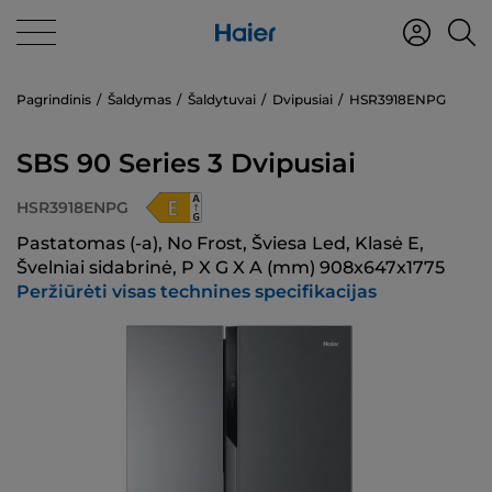
Pagrindinis
Šaldymas
Šaldytuvai
Dvipusiai
HSR3918ENPG
SBS 90 Series 3 Dvipusiai
HSR3918ENPG
Pastatomas (-a), No Frost, Šviesa Led, Klasė E,
Švelniai sidabrinė, P X G X A (mm) 908x647x1775
Peržiūrėti visas technines specifikacijas