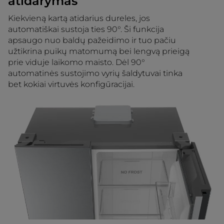
atidarymas
Kiekvieną kartą atidarius dureles, jos
automatiškai sustoja ties 90°. Ši funkcija
apsaugo nuo baldų pažeidimo ir tuo pačiu
užtikrina puikų matomumą bei lengvą prieigą
prie viduje laikomo maisto. Dėl 90°
automatinės sustojimo vyrių šaldytuvai tinka
bet kokiai virtuvės konfigūracijai.