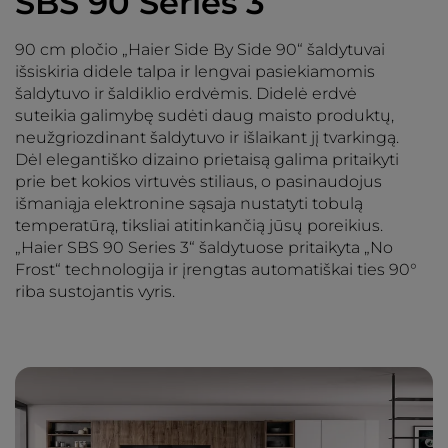
SBS 90 Series 3
90 cm pločio „Haier Side By Side 90“ šaldytuvai
išsiskiria didele talpa ir lengvai pasiekiamomis
šaldytuvo ir šaldiklio erdvėmis. Didelė erdvė
suteikia galimybę sudėti daug maisto produktų,
neužgriozdinant šaldytuvo ir išlaikant jį tvarkingą.
Dėl elegantiško dizaino prietaisą galima pritaikyti
prie bet kokios virtuvės stiliaus, o pasinaudojus
išmaniąja elektronine sąsaja nustatyti tobulą
temperatūrą, tiksliai atitinkančią jūsų poreikius.
„Haier SBS 90 Series 3“ šaldytuose pritaikyta „No
Frost“ technologija ir įrengtas automatiškai ties 90°
riba sustojantis vyris.