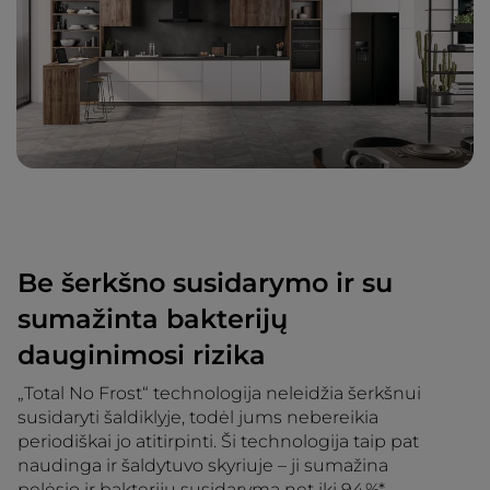
Be šerkšno susidarymo ir su
sumažinta bakterijų
dauginimosi rizika
„Total No Frost“ technologija neleidžia šerkšnui
susidaryti šaldiklyje, todėl jums nebereikia
periodiškai jo atitirpinti. Ši technologija taip pat
naudinga ir šaldytuvo skyriuje – ji sumažina
pelėsio ir bakterijų susidarymą net iki 94 %*.