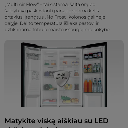
„Multi Air Flow“ – tai sistema, šaltą orą po
šaldytuvą paskirstanti panaudodama kelis
ortakius, įrengtus „No Frost“ kolonos galinėje
dalyje. Dėl to temperatūra išlieka pastovi ir
užtikrinama tobula maisto išsaugojimo kokybė.
Matykite viską aiškiau su LED