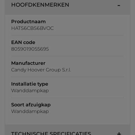
HOOFDKENMERKEN
Productnaam
HATS6CBS6BVOC
EAN code
8059019055695
Manufacturer
Candy Hoover Group S.r.l.
Installatie type
Wanddampkap
Soort afzuigkap
Wanddampkap
TECHNISCHE SPECIFICATIES