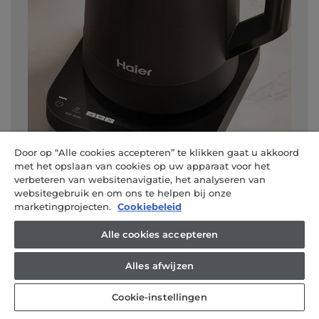
Door op “Alle cookies accepteren” te klikken gaat u akkoord
met het opslaan van cookies op uw apparaat voor het
verbeteren van websitenavigatie, het analyseren van
websitegebruik en om ons te helpen bij onze
marketingprojecten.
Cookiebeleid
Superieur design
De kunst van het koken opnieuw gedefinieerd
Alle cookies accepteren
in elegantie.
Op maat gemaakte beleving
Alle culinaire geheimen kant-en-klaar dankzij
Alles afwijzen
connectiviteit.
Cookie-instellingen