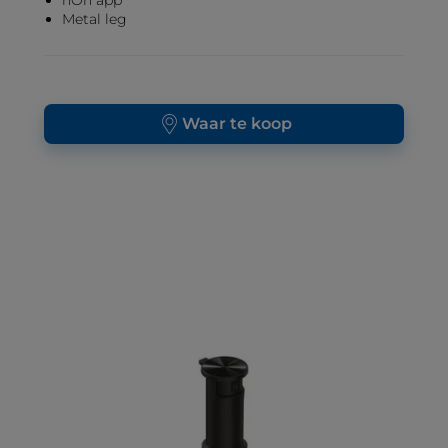
hOn app
Metal leg
Waar te koop