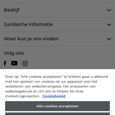
Bedrijf
Juridische informatie
Waar kun je ons vinden
Volg ons
Door op “Alle cookies accepteren” te klikken gaat u akkoord
CANDY HOOVER GROUP S.r.I. - een eenpersoonsvennootschap -
met het opslaan van cookies op uw apparaat voor het
HOOFDKANTOOR: Via Comolli, 57 - 20861 Brugherio (MB) - Italië -
verbeteren van websitenavigatie, het analyseren van
ADMINISTRATIEVE KANTOREN: Via Privata Eden Fumagalli snc -
websitegebruik en om ons te helpen bij onze
20861 Brugherio (MB) en Via Trento nr. 20/A-22 - 20871 Vimercate
marketingprojecten.
Cookiebeleid
(MB) - Italië - Tel.: +39.039.2086.1 - Fax: +39.039.2086.237 -
Aandelenkapitaal € 35.000.000,00 volledig volgestort -
Alle cookies accepteren
Belastingnummer en inschrijvingsnummer Handelsregister van